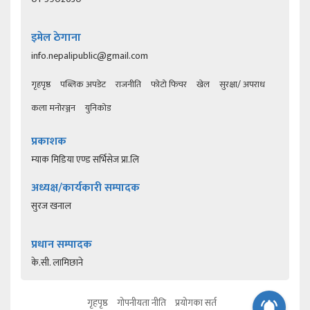
इमेल ठेगाना
info.nepalipublic@gmail.com
गृहपृष्ठ
पब्लिक अपडेट
राजनीति
फोटो फिचर
खेल
सुरक्षा/ अपराध
कला मनोरञ्जन
युनिकोड
प्रकाशक
म्याक मिडिया एण्ड सर्भिसेज प्रा.लि
अध्यक्ष/कार्यकारी सम्पादक
सुरज खनाल
प्रधान सम्पादक
के.सी. लामिछाने
गृहपृष्ठ
गोपनीयता नीति
प्रयोगका सर्त