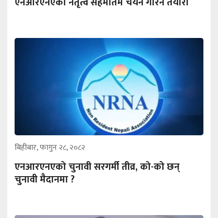
एनआरएनएको नेतृत्व सहमतिमै चयन गरिने तयारी
बिहीबार, फागुन २८, २०८२
एनआरएनएको चुनावी सरगर्मी तीव्र, को-को छन्
चुनावी मैदानमा ?