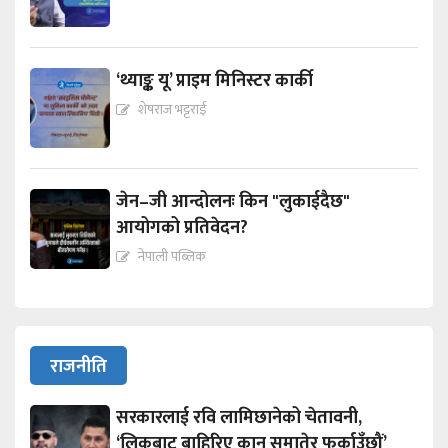
‘थ्याङ्क यू’ प्राइम मिनिस्टर कार्की
शेषराज भट्टराई
जेन–जी आन्दोलनः किन "लुकाईदैछ"
आयोगको प्रतिवेदन?
नेपाली पब्लिक
राजनीति
सरकारलाई रवि लामिछानेको चेतावनी,
‘लिकबाट बाहिरिए कान समातेर फर्काउँछौं’