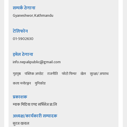
सम्पर्क ठेगाना
Gyaneshwor, Kathmandu
टेलिफोन
01-5902630
इमेल ठेगाना
info.nepalipublic@gmail.com
गृहपृष्ठ
पब्लिक अपडेट
राजनीति
फोटो फिचर
खेल
सुरक्षा/ अपराध
कला मनोरञ्जन
युनिकोड
प्रकाशक
म्याक मिडिया एण्ड सर्भिसेज प्रा.लि
अध्यक्ष/कार्यकारी सम्पादक
सुरज खनाल