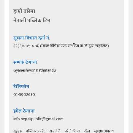
हाम्रो बारेमा
नेपाली पब्लिक टिम
सूचना विभाग दर्ता नं.
१२३६/०७५-०७६ (म्याक मिडिया एण्ड सर्भिसेज प्रा.लि.द्वारा सञ्चालित)
सम्पर्क ठेगाना
Gyaneshwor, Kathmandu
टेलिफोन
01-5902630
इमेल ठेगाना
info.nepalipublic@gmail.com
गृहपृष्ठ
पब्लिक अपडेट
राजनीति
फोटो फिचर
खेल
सुरक्षा/ अपराध