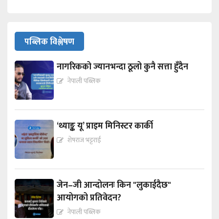
पब्लिक विश्लेषण
नागरिकको ज्यानभन्दा ठूलो कुनै सत्ता हुँदैन
नेपाली पब्लिक
‘थ्याङ्क यू’ प्राइम मिनिस्टर कार्की
शेषराज भट्टराई
जेन–जी आन्दोलनः किन "लुकाईदैछ"
आयोगको प्रतिवेदन?
नेपाली पब्लिक