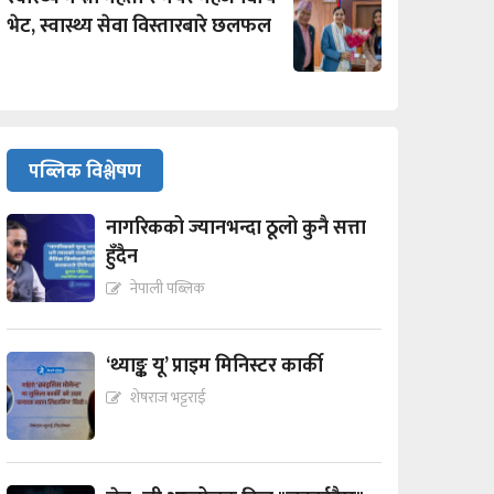
भेट, स्वास्थ्य सेवा विस्तारबारे छलफल
पब्लिक विश्लेषण
नागरिकको ज्यानभन्दा ठूलो कुनै सत्ता
हुँदैन
नेपाली पब्लिक
‘थ्याङ्क यू’ प्राइम मिनिस्टर कार्की
शेषराज भट्टराई