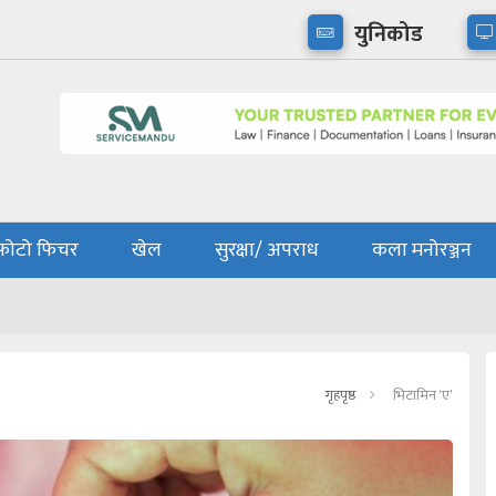
युनिकोड
फोटो फिचर
खेल
सुरक्षा/ अपराध
कला मनोरञ्जन
गृहपृष्ठ
भिटामिन ‘ए’