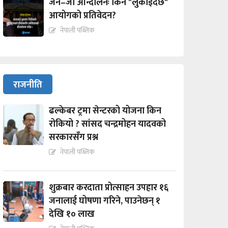
जेन–जी आन्दोलनः किन "लुकाईदैछ"
आयोगको प्रतिवेदन?
नेपाली पब्लिक
राजनीति
ढल्केबर ट्रमा सेन्टरको योजना किन
रोकियो ? सांसद चन्द्रमोहन यादवको
सरकारसँग प्रश्न
नेपाली पब्लिक
शुक्रबार करदाता प्रोत्साहन उपहार १६
जनालाई घोषणा गरिने, पाउनेछन् १
देखि १० लाख