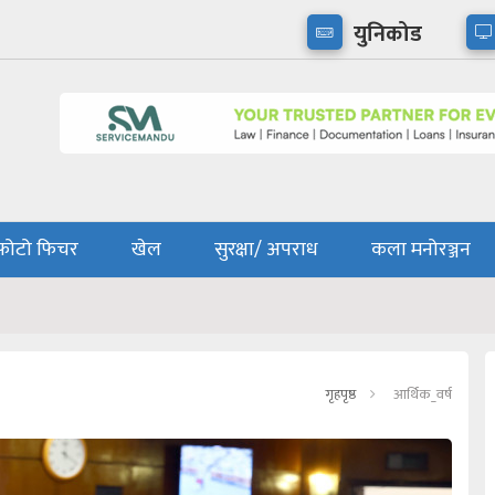
युनिकोड
फोटो फिचर
खेल
सुरक्षा/ अपराध
कला मनोरञ्जन
गृहपृष्ठ
आर्थिक_वर्ष