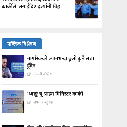
कार्कीले लगाईदिए दर्ज्यानी चिह्न
पब्लिक विश्लेषण
नागरिकको ज्यानभन्दा ठूलो कुनै सत्ता
हुँदैन
नेपाली पब्लिक
‘थ्याङ्क यू’ प्राइम मिनिस्टर कार्की
शेषराज भट्टराई