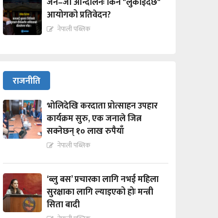
जेन–जी आन्दोलनः किन "लुकाईदैछ"
आयोगको प्रतिवेदन?
नेपाली पब्लिक
राजनीति
भोलिदेखि करदाता प्रोत्साहन उपहार
कार्यक्रम सुरु, एक जनाले जित्न
सक्नेछन् १० लाख रुपैयाँ
नेपाली पब्लिक
‘ब्लु बस’ प्रचारका लागि नभई महिला
सुरक्षाका लागि ल्याइएको होः मन्त्री
सिता बादी