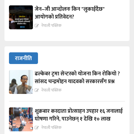
जेन–जी आन्दोलनः किन "लुकाईदैछ"
आयोगको प्रतिवेदन?
नेपाली पब्लिक
राजनीति
ढल्केबर ट्रमा सेन्टरको योजना किन रोकियो ?
सांसद चन्द्रमोहन यादवको सरकारसँग प्रश्न
नेपाली पब्लिक
शुक्रबार करदाता प्रोत्साहन उपहार १६ जनालाई
घोषणा गरिने, पाउनेछन् १ देखि १० लाख
नेपाली पब्लिक