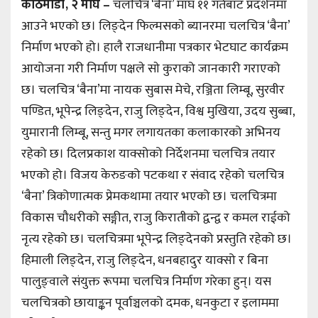
काठमाडौँ, २ माघ –
चलचित्र ‘बैना’ माघ ११ गतेबाट प्रदर्शनमा
आउने भएको छ। लिङ्देन फिल्मसकाे ब्यानरमा चलचित्र ‘बैना’
निर्माण भएको हो। हालै राजधानीमा पत्रकार भेटघाट कार्यक्रम
आयोजना गरी निर्माण पक्षले साे कुराको जानकारी गराएको
छ। चलचित्र ‘बैना’मा नायक सुबास मेचे, रञ्जिता लिम्बू, सुरवीर
पण्डित, भूपेन्द्र लिङ्देन, राजु लिङ्देन, विश्व मुखिया, उदय सुब्बा,
युमारानी लिम्बू, सन्तु मगर लगायतका कलाकारको अभिनय
रहेको छ। दिलप्रकाश याक्सोको निर्देशनमा चलचित्र तयार
भएको हो। विजय केरुङको पटकथा र संवाद रहेको चलचित्र
‘बैना’ त्रिकोणात्मक प्रेमकथामा तयार भएको छ। चलचित्रमा
विकास चौधरीको सङ्गीत, राजु किरातीको द्वन्द्व र कमल राईको
नृत्य रहेको छ। चलचित्रमा भूपेन्द्र लिङ्देनको प्रस्तुति रहेको छ।
हिमाली लिङ्देन, राजु लिङ्देन, धनबहादुर याक्सो र बिना
पालुङ्वाले संयुक्त रूपमा चलचित्र निर्माण गरेका हुन्। यस
चलचित्रको छायाङ्कन पूर्वाञ्चलको दमक, धनकुटा र इलाममा