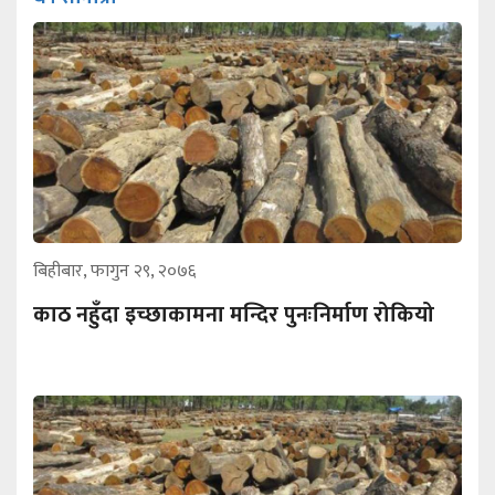
बिहीबार, फागुन २९, २०७६
काठ नहुँदा इच्छाकामना मन्दिर पुनःनिर्माण रोकियो