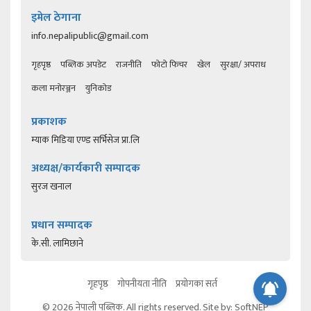
इमेल ठेगाना
info.nepalipublic@gmail.com
गृहपृष्ठ
पब्लिक अपडेट
राजनीति
फोटो फिचर
खेल
सुरक्षा/ अपराध
कला मनोरञ्जन
युनिकोड
प्रकाशक
म्याक मिडिया एण्ड सर्भिसेज प्रा.लि
अध्यक्ष/कार्यकारी सम्पादक
सुरज खनाल
प्रधान सम्पादक
के.सी. लामिछाने
गृहपृष्ठ
गोपनीयता नीति
प्रयोगका सर्त
© 2026 नेपाली पब्लिक. All rights reserved. Site by:
SoftNEP