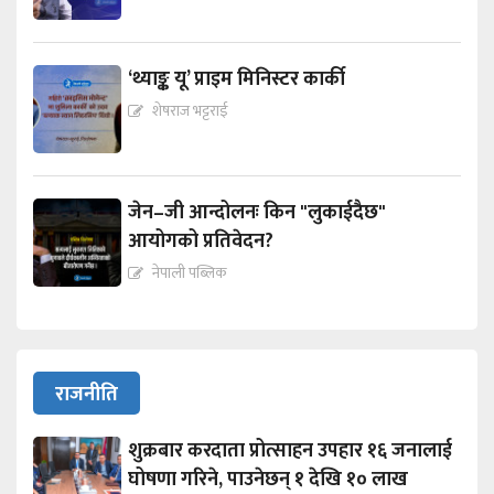
‘थ्याङ्क यू’ प्राइम मिनिस्टर कार्की
शेषराज भट्टराई
जेन–जी आन्दोलनः किन "लुकाईदैछ"
आयोगको प्रतिवेदन?
नेपाली पब्लिक
राजनीति
शुक्रबार करदाता प्रोत्साहन उपहार १६ जनालाई
घोषणा गरिने, पाउनेछन् १ देखि १० लाख