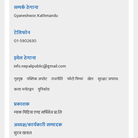
सम्पर्क ठेगाना
Gyaneshwor, Kathmandu
टेलिफोन
01-5902630
इमेल ठेगाना
info.nepalipublic@gmail.com
गृहपृष्ठ
पब्लिक अपडेट
राजनीति
फोटो फिचर
खेल
सुरक्षा/ अपराध
कला मनोरञ्जन
युनिकोड
प्रकाशक
म्याक मिडिया एण्ड सर्भिसेज प्रा.लि
अध्यक्ष/कार्यकारी सम्पादक
सुरज खनाल