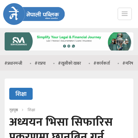
न्त्री
#राप्रपा
#खुसीको खबर
#कार्यकर्ता
#मनिष झा
#
शिक्षा
गृहपृष्ठ
शिक्षा
अध्ययन भिसा सिफारिस
प्रकरणमा छानबिन गर्न