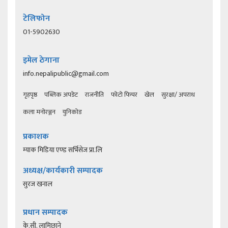
टेलिफोन
01-5902630
इमेल ठेगाना
info.nepalipublic@gmail.com
गृहपृष्ठ
पब्लिक अपडेट
राजनीति
फोटो फिचर
खेल
सुरक्षा/ अपराध
कला मनोरञ्जन
युनिकोड
प्रकाशक
म्याक मिडिया एण्ड सर्भिसेज प्रा.लि
अध्यक्ष/कार्यकारी सम्पादक
सुरज खनाल
प्रधान सम्पादक
के.सी. लामिछाने