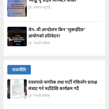
‘थ्याङ्क यू’ प्राइम मिनिस्टर कार्की
शेषराज भट्टराई
जेन–जी आन्दोलनः किन "लुकाईदैछ"
आयोगको प्रतिवेदन?
नेपाली पब्लिक
राजनीति
रास्वपाले नागरिक तथा पार्टी पंक्तिसँग प्रत्यक्ष
संवाद गर्न भदौदेखि कार्यक्रम गर्दै
नेपाली पब्लिक