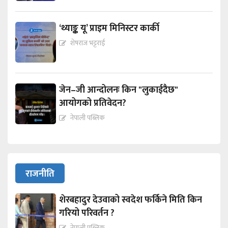
‘थ्याङ्क यू’ प्राइम मिनिस्टर कार्की
शेषराज भट्टराई
जेन–जी आन्दोलनः किन "लुकाईदैछ"
आयोगको प्रतिवेदन?
नेपाली पब्लिक
राजनीति
शेरबहादुर देउवाको स्वदेश फर्किने मिति किन
गरियो परिवर्तन ?
नेपाली पब्लिक