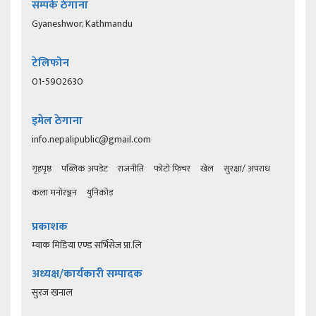
सम्पर्क ठेगाना
Gyaneshwor, Kathmandu
टेलिफोन
01-5902630
इमेल ठेगाना
info.nepalipublic@gmail.com
गृहपृष्ठ
पब्लिक अपडेट
राजनीति
फोटो फिचर
खेल
सुरक्षा/ अपराध
कला मनोरञ्जन
युनिकोड
प्रकाशक
म्याक मिडिया एण्ड सर्भिसेज प्रा.लि
अध्यक्ष/कार्यकारी सम्पादक
सुरज खनाल