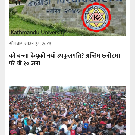
सोमबार, साउन १८, २०८३
को बन्ला केयूको नयाँ उपकुलपति? अन्तिम छनोटमा
परे यी १० जना