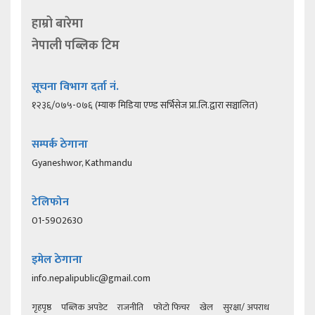
हाम्रो बारेमा
नेपाली पब्लिक टिम
सूचना विभाग दर्ता नं.
१२३६/०७५-०७६ (म्याक मिडिया एण्ड सर्भिसेज प्रा.लि.द्वारा सञ्चालित)
सम्पर्क ठेगाना
Gyaneshwor, Kathmandu
टेलिफोन
01-5902630
इमेल ठेगाना
info.nepalipublic@gmail.com
गृहपृष्ठ
पब्लिक अपडेट
राजनीति
फोटो फिचर
खेल
सुरक्षा/ अपराध