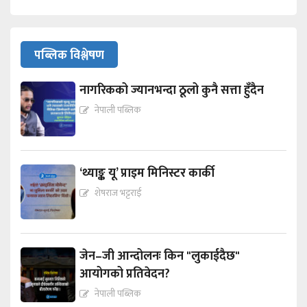
पब्लिक विश्लेषण
नागरिकको ज्यानभन्दा ठूलो कुनै सत्ता हुँदैन
नेपाली पब्लिक
‘थ्याङ्क यू’ प्राइम मिनिस्टर कार्की
शेषराज भट्टराई
जेन–जी आन्दोलनः किन "लुकाईदैछ"
आयोगको प्रतिवेदन?
नेपाली पब्लिक