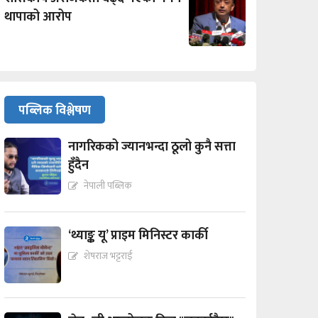
थापाको आरोप
पब्लिक विश्लेषण
नागरिकको ज्यानभन्दा ठूलो कुनै सत्ता
हुँदैन
नेपाली पब्लिक
‘थ्याङ्क यू’ प्राइम मिनिस्टर कार्की
शेषराज भट्टराई