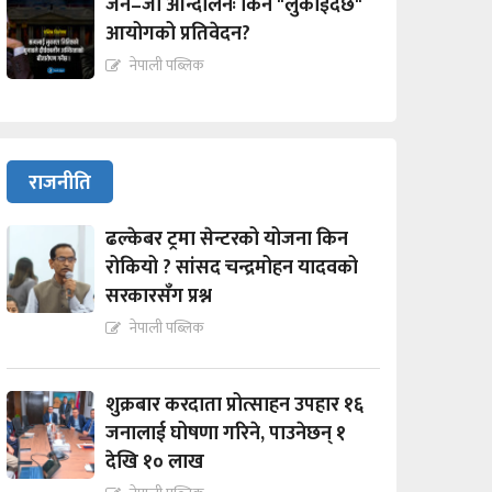
जेन–जी आन्दोलनः किन "लुकाईदैछ"
आयोगको प्रतिवेदन?
नेपाली पब्लिक
राजनीति
ढल्केबर ट्रमा सेन्टरको योजना किन
रोकियो ? सांसद चन्द्रमोहन यादवको
सरकारसँग प्रश्न
नेपाली पब्लिक
शुक्रबार करदाता प्रोत्साहन उपहार १६
जनालाई घोषणा गरिने, पाउनेछन् १
देखि १० लाख