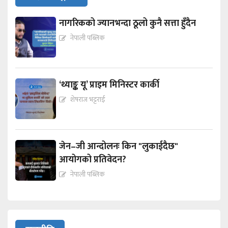
नागरिकको ज्यानभन्दा ठूलो कुनै सत्ता हुँदैन
नेपाली पब्लिक
‘थ्याङ्क यू’ प्राइम मिनिस्टर कार्की
शेषराज भट्टराई
जेन–जी आन्दोलनः किन "लुकाईदैछ"
आयोगको प्रतिवेदन?
नेपाली पब्लिक