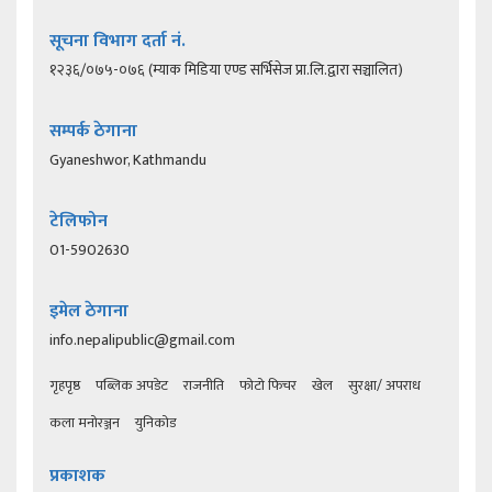
सूचना विभाग दर्ता नं.
१२३६/०७५-०७६ (म्याक मिडिया एण्ड सर्भिसेज प्रा.लि.द्वारा सञ्चालित)
सम्पर्क ठेगाना
Gyaneshwor, Kathmandu
टेलिफोन
01-5902630
इमेल ठेगाना
info.nepalipublic@gmail.com
गृहपृष्ठ
पब्लिक अपडेट
राजनीति
फोटो फिचर
खेल
सुरक्षा/ अपराध
कला मनोरञ्जन
युनिकोड
प्रकाशक