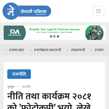
#अण्डा प्रहार
#कार्यबाहक प्रधानमन्त्री
#प्रधानमन्त्री
#राप्रपा
#मन
राजनीति
गृहपृष्ठ
राजनीति
नीति तथा कार्यक्रम २०८१
को ’फोटोकपी’ भयो, लेख्ने