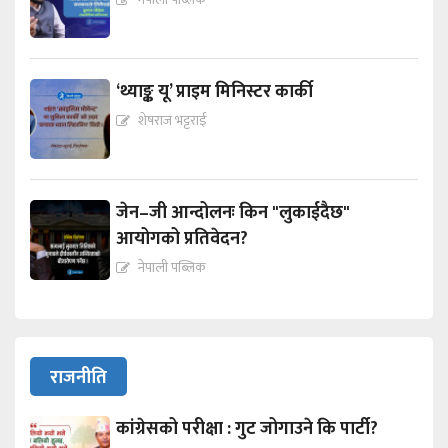
‘थ्याङ्क यू’ प्राइम मिनिस्टर कार्की
शेषराज भट्टराई
जेन–जी आन्दोलनः किन "लुकाईदैछ"
आयोगको प्रतिवेदन?
नेपाली पब्लिक
राजनीति
कांग्रेसको परीक्षा : गुट जोगाउने कि पार्टी?