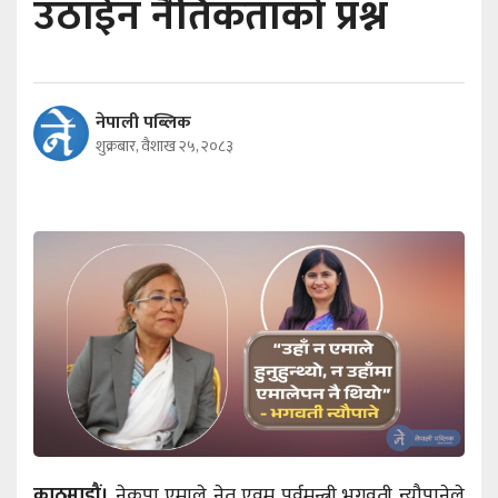
उठाईन नैतिकताको प्रश्न
नेपाली पब्लिक
शुक्रबार, वैशाख २५, २०८३
काठमाडौं।
नेकपा एमाले नेतृ एवम् पूर्वमन्त्री भगवती न्यौपानेले