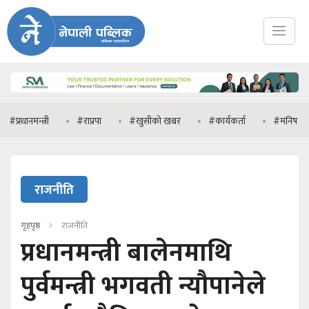
न्त्री
#राप्रपा
#खुसीको खबर
#कार्यकर्ता
#मनिष झा
#प
राजनीति
गृहपृष्ठ
राजनीति
प्रधानमन्त्री बालेनमाथि
पुर्वमन्त्री भगवती न्यौपानेले