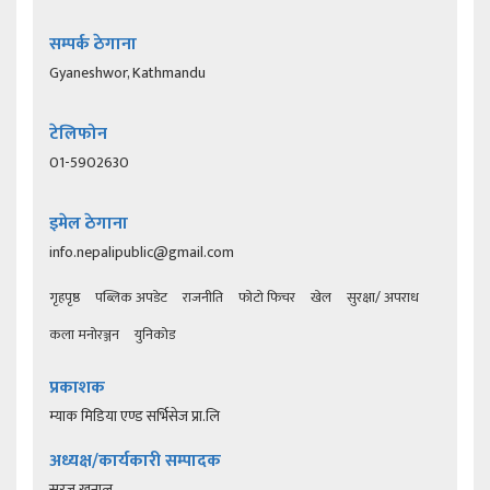
सम्पर्क ठेगाना
Gyaneshwor, Kathmandu
टेलिफोन
01-5902630
इमेल ठेगाना
info.nepalipublic@gmail.com
गृहपृष्ठ
पब्लिक अपडेट
राजनीति
फोटो फिचर
खेल
सुरक्षा/ अपराध
कला मनोरञ्जन
युनिकोड
प्रकाशक
म्याक मिडिया एण्ड सर्भिसेज प्रा.लि
अध्यक्ष/कार्यकारी सम्पादक
सुरज खनाल