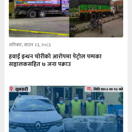
शनिबार, साउन २३, २०८३
हवाई इन्धन चोरीको आरोपमा पेट्रोल पम्पका
सञ्चालकसहित ७ जना पक्राउ