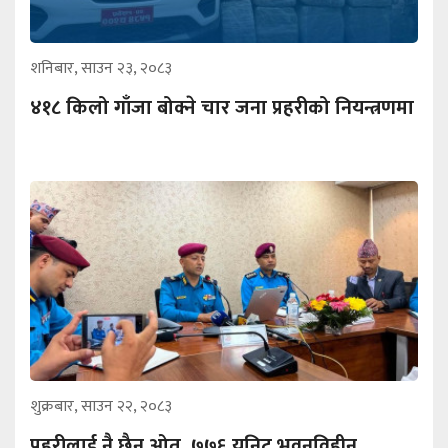
शनिबार, साउन २३, २०८३
४१८ किलो गाँजा बोक्ने चार जना प्रहरीको नियन्त्रणमा
शुक्रबार, साउन २२, २०८३
प्रहरीलाई नै छैन ओत, ७७६ युनिट भवनविहीन