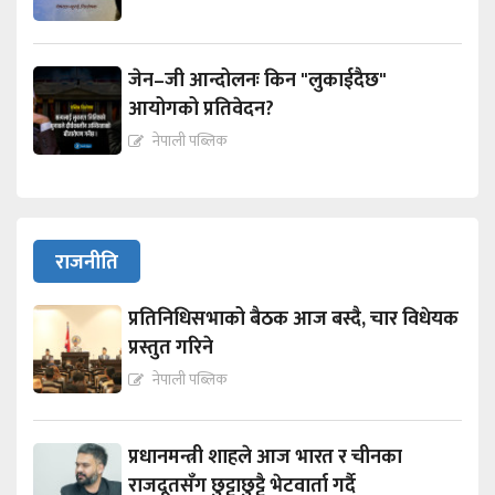
जेन–जी आन्दोलनः किन "लुकाईदैछ"
आयोगको प्रतिवेदन?
नेपाली पब्लिक
राजनीति
प्रतिनिधिसभाको बैठक आज बस्दै, चार विधेयक
प्रस्तुत गरिने
नेपाली पब्लिक
प्रधानमन्त्री शाहले आज भारत र चीनका
राजदूतसँग छुट्टाछुट्टै भेटवार्ता गर्दै