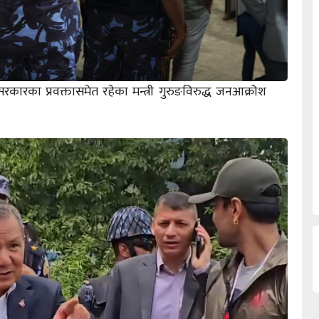
ारका प्रवक्तासमेत रहेका मन्त्री गुरुङविरुद्ध जनआक्रोश