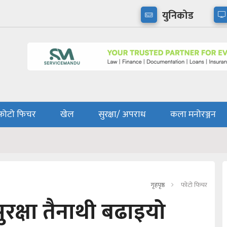
युनिकोड
फोटो फिचर
खेल
सुरक्षा/ अपराध
कला मनोरञ्जन
गृहपृष्ठ
फोटो फिचर
सुरक्षा तैनाथी बढाइयो