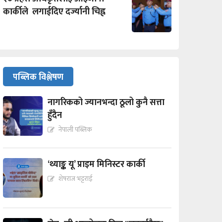
कार्कीले लगाईदिए दर्ज्यानी चिह्न
पब्लिक विश्लेषण
नागरिकको ज्यानभन्दा ठूलो कुनै सत्ता
हुँदैन
नेपाली पब्लिक
‘थ्याङ्क यू’ प्राइम मिनिस्टर कार्की
शेषराज भट्टराई