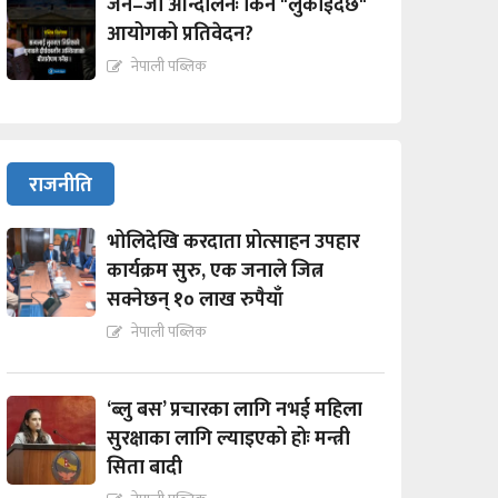
जेन–जी आन्दोलनः किन "लुकाईदैछ"
आयोगको प्रतिवेदन?
नेपाली पब्लिक
राजनीति
भोलिदेखि करदाता प्रोत्साहन उपहार
कार्यक्रम सुरु, एक जनाले जित्न
सक्नेछन् १० लाख रुपैयाँ
नेपाली पब्लिक
‘ब्लु बस’ प्रचारका लागि नभई महिला
सुरक्षाका लागि ल्याइएको होः मन्त्री
सिता बादी