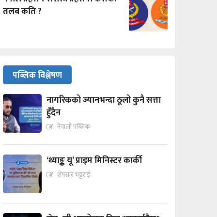
तलब कति ?
पब्लिक विश्लेषण
नागरिकको ज्यानभन्दा ठूलो कुनै सत्ता
हुँदैन
नेपाली पब्लिक
‘थ्याङ्क यू’ प्राइम मिनिस्टर कार्की
शेषराज भट्टराई