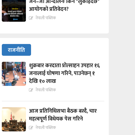
जेन–जी आन्दोलनः किन "लुकाईदैछ"
आयोगको प्रतिवेदन?
नेपाली पब्लिक
राजनीति
शुक्रबार करदाता प्रोत्साहन उपहार १६
जनालाई घोषणा गरिने, पाउनेछन् १
देखि १० लाख
नेपाली पब्लिक
आज प्रतिनिधिसभा बैठक बस्दै, चार
महत्वपूर्ण विधेयक पेस गरिने
नेपाली पब्लिक