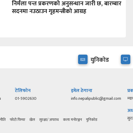
,
निर्मला पन्त प्रकरणको अनुसन्धान जारी छ, बारम्बार
सदनमा नउठाउन गृहमन्त्रीको आग्रह
युनिकोड
टेलिफोन
इमेल ठेगाना
प्
u
01-5902630
info.nepalipublic@gmail.com
म्या
अध्
सु
नीति
फोटो फिचर
खेल
सुरक्षा/ अपराध
कला मनोरञ्जन
युनिकोड