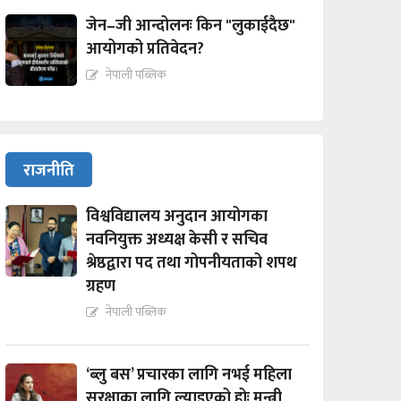
जेन–जी आन्दोलनः किन "लुकाईदैछ"
आयोगको प्रतिवेदन?
नेपाली पब्लिक
राजनीति
विश्वविद्यालय अनुदान आयोगका
नवनियुक्त अध्यक्ष केसी र सचिव
श्रेष्ठद्वारा पद तथा गोपनीयताको शपथ
ग्रहण
नेपाली पब्लिक
‘ब्लु बस’ प्रचारका लागि नभई महिला
सुरक्षाका लागि ल्याइएको होः मन्त्री