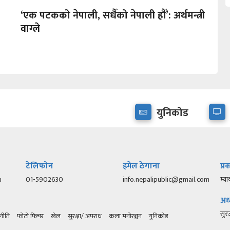
‘एक पटकको नेपाली, सधैँको नेपाली हौँ’: अर्थमन्त्री
वाग्ले
युनिकोड
टेलिफोन
इमेल ठेगाना
प्
u
01-5902630
info.nepalipublic@gmail.com
म्या
अध्
सु
नीति
फोटो फिचर
खेल
सुरक्षा/ अपराध
कला मनोरञ्जन
युनिकोड