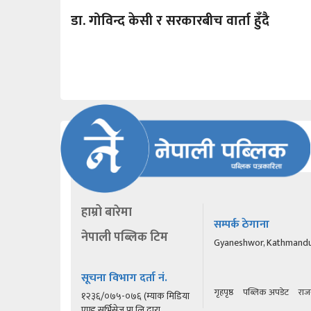
डा. गोविन्द केसी र सरकारबीच वार्ता हुँदै
हाम्रो बारेमा
सम्पर्क ठेगाना
नेपाली पब्लिक टिम
Gyaneshwor, Kathmand
सूचना विभाग दर्ता नं.
गृहपृष्ठ
पब्लिक अपडेट
राज
१२३६/०७५-०७६ (म्याक मिडिया
एण्ड सर्भिसेज प्रा.लि.द्वारा