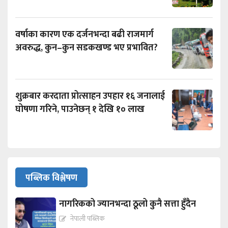
वर्षाका कारण एक दर्जनभन्दा बढी राजमार्ग
अवरुद्ध, कुन–कुन सडकखण्ड भए प्रभावित?
शुक्रबार करदाता प्रोत्साहन उपहार १६ जनालाई
घोषणा गरिने, पाउनेछन् १ देखि १० लाख
पब्लिक विश्लेषण
नागरिकको ज्यानभन्दा ठूलो कुनै सत्ता हुँदैन
नेपाली पब्लिक