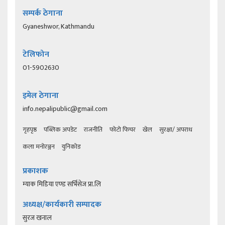
सम्पर्क ठेगाना
Gyaneshwor, Kathmandu
टेलिफोन
01-5902630
इमेल ठेगाना
info.nepalipublic@gmail.com
गृहपृष्ठ
पब्लिक अपडेट
राजनीति
फोटो फिचर
खेल
सुरक्षा/ अपराध
कला मनोरञ्जन
युनिकोड
प्रकाशक
म्याक मिडिया एण्ड सर्भिसेज प्रा.लि
अध्यक्ष/कार्यकारी सम्पादक
सुरज खनाल