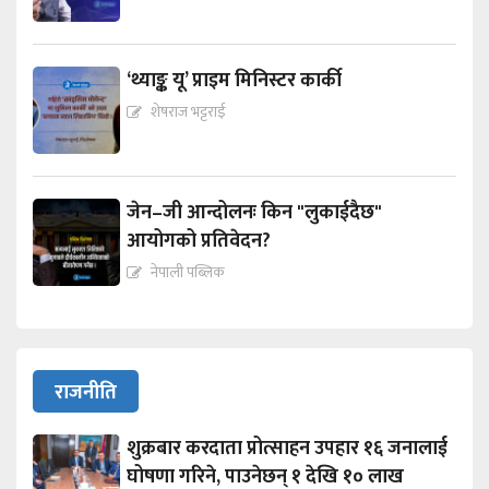
‘थ्याङ्क यू’ प्राइम मिनिस्टर कार्की
शेषराज भट्टराई
जेन–जी आन्दोलनः किन "लुकाईदैछ"
आयोगको प्रतिवेदन?
नेपाली पब्लिक
राजनीति
शुक्रबार करदाता प्रोत्साहन उपहार १६ जनालाई
घोषणा गरिने, पाउनेछन् १ देखि १० लाख