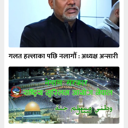
गलत हल्लाका पछि नलागौँ : अध्यक्ष अन्सारी