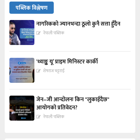
पब्लिक विश्लेषण
नागरिकको ज्यानभन्दा ठूलो कुनै सत्ता हुँदैन
नेपाली पब्लिक
‘थ्याङ्क यू’ प्राइम मिनिस्टर कार्की
शेषराज भट्टराई
जेन–जी आन्दोलनः किन "लुकाईदैछ"
आयोगको प्रतिवेदन?
नेपाली पब्लिक