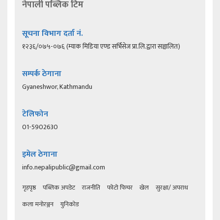
नेपाली पब्लिक टिम
सूचना विभाग दर्ता नं.
१२३६/०७५-०७६ (म्याक मिडिया एण्ड सर्भिसेज प्रा.लि.द्वारा सञ्चालित)
सम्पर्क ठेगाना
Gyaneshwor, Kathmandu
टेलिफोन
01-5902630
इमेल ठेगाना
info.nepalipublic@gmail.com
गृहपृष्ठ
पब्लिक अपडेट
राजनीति
फोटो फिचर
खेल
सुरक्षा/ अपराध
कला मनोरञ्जन
युनिकोड