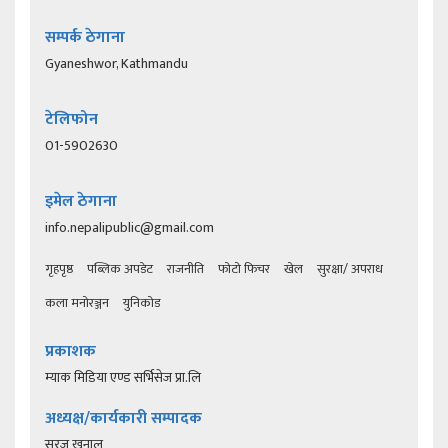
सम्पर्क ठेगाना
Gyaneshwor, Kathmandu
टेलिफोन
01-5902630
इमेल ठेगाना
info.nepalipublic@gmail.com
गृहपृष्ठ
पब्लिक अपडेट
राजनीति
फोटो फिचर
खेल
सुरक्षा/ अपराध
कला मनोरञ्जन
युनिकोड
प्रकाशक
म्याक मिडिया एण्ड सर्भिसेज प्रा.लि
अध्यक्ष/कार्यकारी सम्पादक
सुरज खनाल