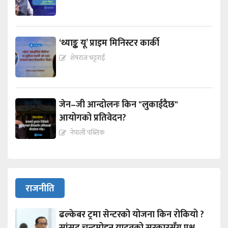
‘थ्याङ्क यू’ प्राइम मिनिस्टर कार्की
शेषराज भट्टराई
जेन–जी आन्दोलनः किन "लुकाईदैछ"
आयोगको प्रतिवेदन?
नेपाली पब्लिक
राजनीति
ढल्केबर ट्रमा सेन्टरको योजना किन रोकियो ?