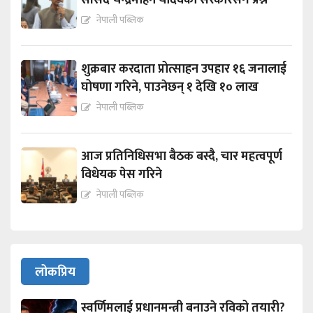
सांसद चन्द्रमोहन यादवको सरकारसँग प्रश्न
नेपाली पब्लिक
शुक्रबार करदाता प्रोत्साहन उपहार १६ जनालाई
घोषणा गरिने, पाउनेछन् १ देखि १० लाख
नेपाली पब्लिक
आज प्रतिनिधिसभा बैठक बस्दै, चार महत्वपूर्ण
विधेयक पेस गरिने
नेपाली पब्लिक
लोकप्रिय
स्वर्णिमलाई प्रधानमन्त्री बनाउने रविको तयारी?