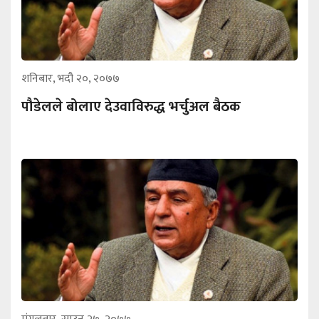
शनिबार, भदौ २०, २०७७
पौडेलले बोलाए देउवाविरुद्ध भर्चुअल बैठक