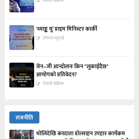
नेपाली पब्लिक
‘थ्याङ्क यू’ प्राइम मिनिस्टर कार्की
शेषराज भट्टराई
जेन–जी आन्दोलनः किन "लुकाईदैछ"
आयोगको प्रतिवेदन?
नेपाली पब्लिक
राजनीति
भोलिदेखि करदाता प्रोत्साहन उपहार कार्यक्रम