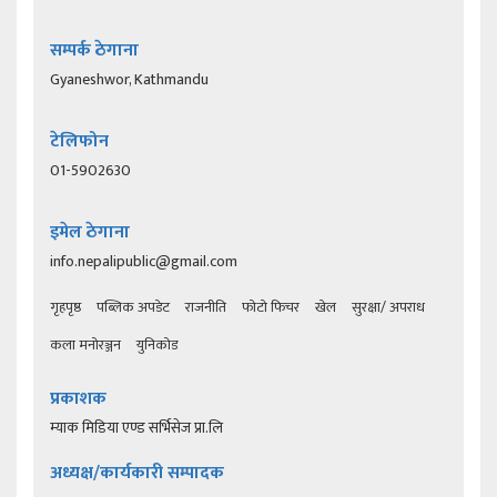
सम्पर्क ठेगाना
Gyaneshwor, Kathmandu
टेलिफोन
01-5902630
इमेल ठेगाना
info.nepalipublic@gmail.com
गृहपृष्ठ
पब्लिक अपडेट
राजनीति
फोटो फिचर
खेल
सुरक्षा/ अपराध
कला मनोरञ्जन
युनिकोड
प्रकाशक
म्याक मिडिया एण्ड सर्भिसेज प्रा.लि
अध्यक्ष/कार्यकारी सम्पादक