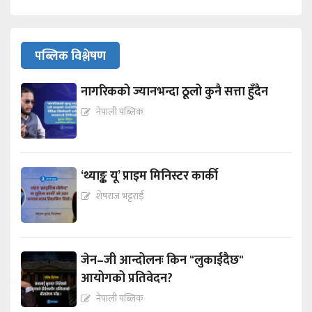
पब्लिक विश्लेषण
नागरिकको ज्यानभन्दा ठूलो कुनै सत्ता हुँदैन
नेपाली पब्लिक
‘थ्याङ्क यू’ प्राइम मिनिस्टर कार्की
शेषराज भट्टराई
जेन–जी आन्दोलनः किन "लुकाईदैछ"
आयोगको प्रतिवेदन?
नेपाली पब्लिक