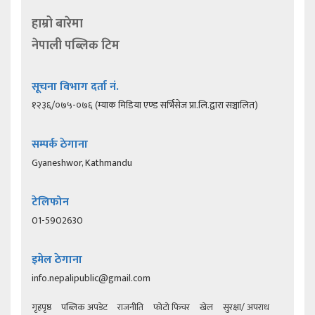
हाम्रो बारेमा
नेपाली पब्लिक टिम
सूचना विभाग दर्ता नं.
१२३६/०७५-०७६ (म्याक मिडिया एण्ड सर्भिसेज प्रा.लि.द्वारा सञ्चालित)
सम्पर्क ठेगाना
Gyaneshwor, Kathmandu
टेलिफोन
01-5902630
इमेल ठेगाना
info.nepalipublic@gmail.com
गृहपृष्ठ
पब्लिक अपडेट
राजनीति
फोटो फिचर
खेल
सुरक्षा/ अपराध