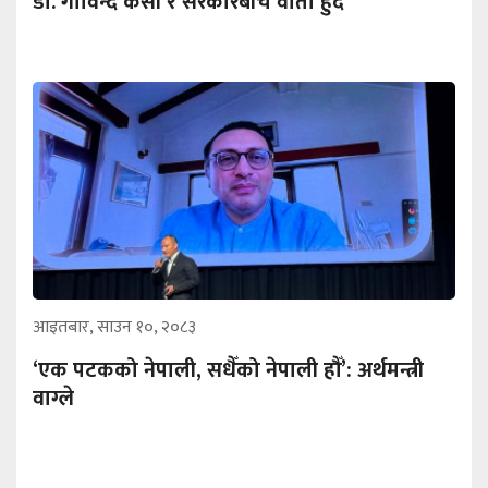
डा. गोविन्द केसी र सरकारबीच वार्ता हुँदै
आइतबार, साउन १०, २०८३
‘एक पटकको नेपाली, सधैँको नेपाली हौँ’: अर्थमन्त्री
वाग्ले