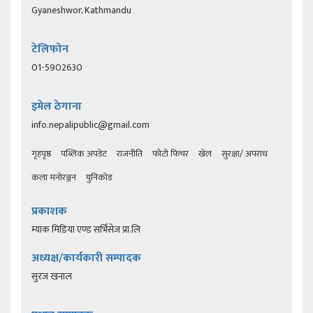
Gyaneshwor, Kathmandu
टेलिफोन
01-5902630
इमेल ठेगाना
info.nepalipublic@gmail.com
गृहपृष्ठ
पब्लिक अपडेट
राजनीति
फोटो फिचर
खेल
सुरक्षा/ अपराध
कला मनोरञ्जन
युनिकोड
प्रकाशक
म्याक मिडिया एण्ड सर्भिसेज प्रा.लि
अध्यक्ष/कार्यकारी सम्पादक
सुरज खनाल