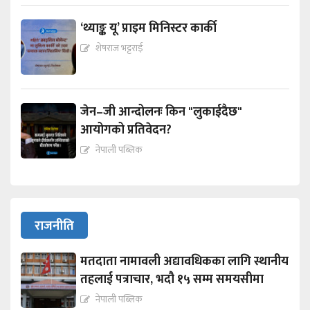
‘थ्याङ्क यू’ प्राइम मिनिस्टर कार्की
शेषराज भट्टराई
जेन–जी आन्दोलनः किन "लुकाईदैछ"
आयोगको प्रतिवेदन?
नेपाली पब्लिक
राजनीति
मतदाता नामावली अद्यावधिकका लागि स्थानीय
तहलाई पत्राचार, भदौ १५ सम्म समयसीमा
नेपाली पब्लिक