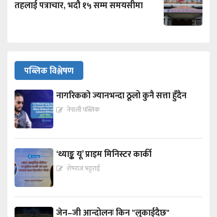
तहलाई पत्राचार, भदौ १५ सम्म समयसीमा
पब्लिक विश्लेषण
नागरिकको ज्यानभन्दा ठूलो कुनै सत्ता हुँदैन
नेपाली पब्लिक
‘थ्याङ्क यू’ प्राइम मिनिस्टर कार्की
शेषराज भट्टराई
जेन–जी आन्दोलनः किन "लुकाईदैछ"