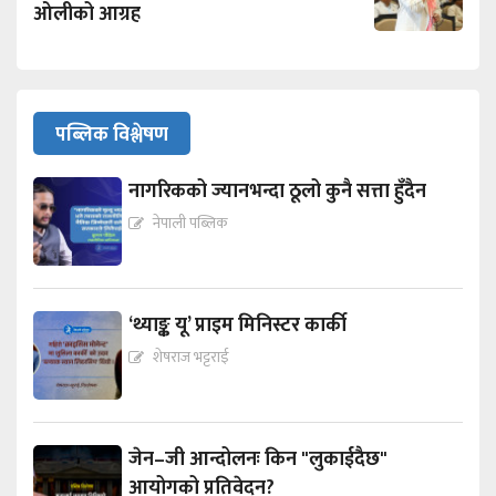
ओलीको आग्रह
पब्लिक विश्लेषण
नागरिकको ज्यानभन्दा ठूलो कुनै सत्ता हुँदैन
नेपाली पब्लिक
‘थ्याङ्क यू’ प्राइम मिनिस्टर कार्की
शेषराज भट्टराई
जेन–जी आन्दोलनः किन "लुकाईदैछ"
आयोगको प्रतिवेदन?