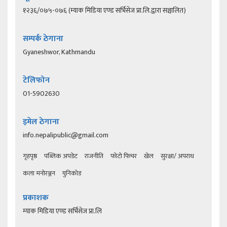
१२३६/०७५-०७६ (म्याक मिडिया एण्ड सर्भिसेज प्रा.लि.द्वारा सञ्चालित)
सम्पर्क ठेगाना
Gyaneshwor, Kathmandu
टेलिफोन
01-5902630
इमेल ठेगाना
info.nepalipublic@gmail.com
गृहपृष्ठ
पब्लिक अपडेट
राजनीति
फोटो फिचर
खेल
सुरक्षा/ अपराध
कला मनोरञ्जन
युनिकोड
प्रकाशक
म्याक मिडिया एण्ड सर्भिसेज प्रा.लि