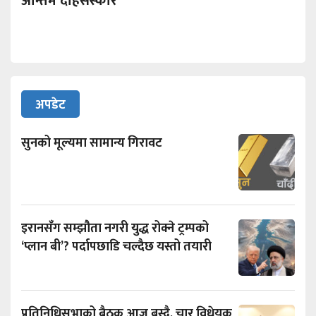
अन्तिम दाहसंस्कार
अपडेट
सुनको मूल्यमा सामान्य गिरावट
इरानसँग सम्झौता नगरी युद्ध रोक्ने ट्रम्पको
‘प्लान बी’? पर्दापछाडि चल्दैछ यस्तो तयारी
प्रतिनिधिसभाको बैठक आज बस्दै, चार विधेयक