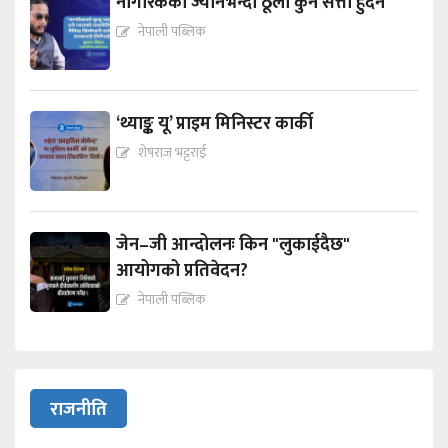
नागरिकको ज्यानभन्दा ठूलो कुनै सत्ता हुँदैन
नेपाली पब्लिक
‘थ्याङ्क यू’ प्राइम मिनिस्टर कार्की
शेषराज भट्टराई
जेन–जी आन्दोलनः किन "लुकाईदैछ"
आयोगको प्रतिवेदन?
नेपाली पब्लिक
राजनीति