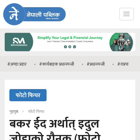
डा प्रहार
#कार्यबाहक प्रधानमन्त्री
#प्रधानमन्त्री
#राप्रपा
#मनिष 
फोटो फिचर
गृहपृष्ठ
फोटो फिचर
बकर ईद अर्थात् इदुल
जोहाको रौनक (फोटो