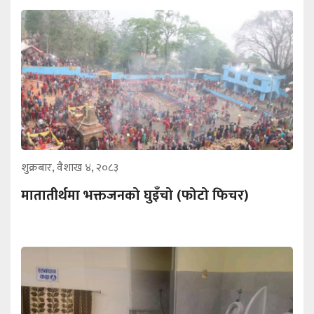
शुक्रबार, वैशाख ४, २०८३
मातातीर्थमा भक्तजनको घुइँचो (फोटो फिचर)