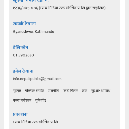
सूचना विभाग दर्ता नं.
१२३६/०७५-०७६ (म्याक मिडिया एण्ड सर्भिसेज प्रा.लि.द्वारा सञ्चालित)
सम्पर्क ठेगाना
Gyaneshwor, Kathmandu
टेलिफोन
01-5902630
इमेल ठेगाना
info.nepalipublic@gmail.com
गृहपृष्ठ
पब्लिक अपडेट
राजनीति
फोटो फिचर
खेल
सुरक्षा/ अपराध
कला मनोरञ्जन
युनिकोड
प्रकाशक
म्याक मिडिया एण्ड सर्भिसेज प्रा.लि