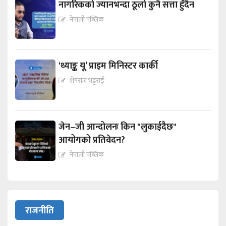
नागरिकको ज्यानभन्दा ठूलो कुनै सत्ता हुँदैन
नेपाली पब्लिक
‘थ्याङ्क यू’ प्राइम मिनिस्टर कार्की
शेषराज भट्टराई
जेन–जी आन्दोलनः किन "लुकाईदैछ"
आयोगको प्रतिवेदन?
नेपाली पब्लिक
राजनीति