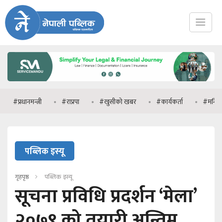
ानमन्त्री
#राप्रपा
#खुसीको खबर
#कार्यकर्ता
#मनिष झा
पब्लिक इस्यू
गृहपृष्ठ
पब्लिक इस्यू
सूचना प्रविधि प्रदर्शन ‘मेला’
२०७९ को तयारी अन्तिम