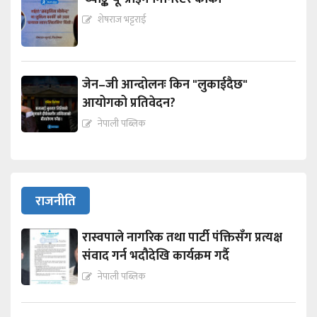
शेषराज भट्टराई
जेन–जी आन्दोलनः किन "लुकाईदैछ"
आयोगको प्रतिवेदन?
नेपाली पब्लिक
राजनीति
रास्वपाले नागरिक तथा पार्टी पंक्तिसँग प्रत्यक्ष
संवाद गर्न भदौदेखि कार्यक्रम गर्दै
नेपाली पब्लिक