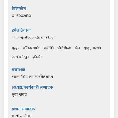
टेलिफोन
01-5902630
इमेल ठेगाना
info.nepalipublic@gmail.com
गृहपृष्ठ
पब्लिक अपडेट
राजनीति
फोटो फिचर
खेल
सुरक्षा/ अपराध
कला मनोरञ्जन
युनिकोड
प्रकाशक
म्याक मिडिया एण्ड सर्भिसेज प्रा.लि
अध्यक्ष/कार्यकारी सम्पादक
सुरज खनाल
प्रधान सम्पादक
के.सी. लामिछाने