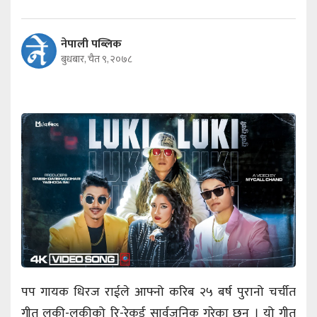
नेपाली पब्लिक
बुधबार, चैत ९, २०७८
पप गायक धिरज राईले आफ्नो करिब २५ बर्ष पुरानो चर्चीत
गीत लुकी-लुकीको रि-रेकर्ड सार्वजनिक गरेका छन् । यो गीत