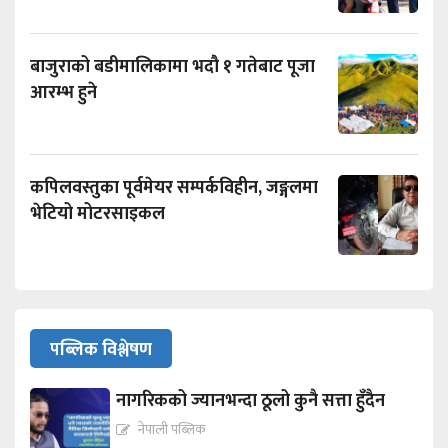
बाजुराको बडीमालिकामा भदौ १ गतेबाट पूजा
आरम्भ हुने
कपिलवस्तुका पूर्वमेयर सम्पर्कविहीन, जङ्गलमा
भेटियो मोटरसाइकल
पब्लिक विश्लेषण
नागरिकको ज्यानभन्दा ठूलो कुनै सत्ता हुँदैन
नेपाली पब्लिक