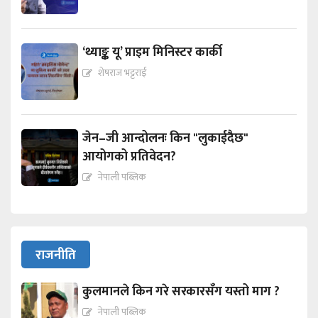
‘थ्याङ्क यू’ प्राइम मिनिस्टर कार्की
शेषराज भट्टराई
जेन–जी आन्दोलनः किन "लुकाईदैछ"
आयोगको प्रतिवेदन?
नेपाली पब्लिक
राजनीति
कुलमानले किन गरे सरकारसँग यस्तो माग ?
नेपाली पब्लिक