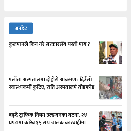
अपडेट
कुलमानले किन गरे सरकारसँग यस्तो माग ?
पलाँता अस्पतालमा दोहोरो आक्रमण : दिउँसो
स्वास्थ्यकर्मी कुटिए, राति अस्पतालमै तोडफोड
बढ्दै ट्राफिक नियम उल्ङघनका घटना, २४
घण्टामा करिब १५ सय चालक कारबाहीमा