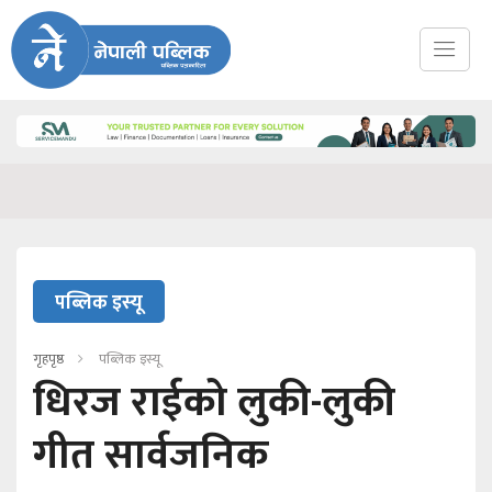
पब्लिक इस्यू
गृहपृष्ठ
पब्लिक इस्यू
धिरज राईको लुकी-लुकी
गीत सार्वजनिक