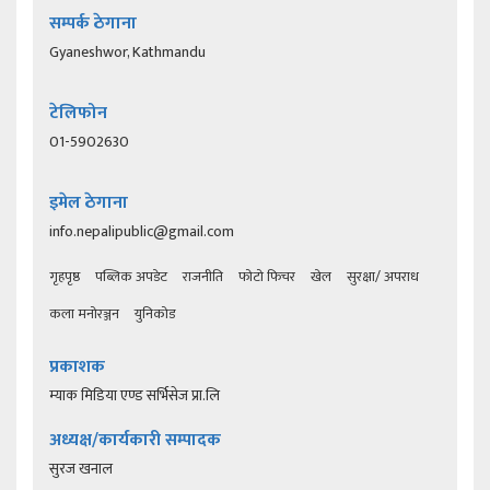
सम्पर्क ठेगाना
Gyaneshwor, Kathmandu
टेलिफोन
01-5902630
इमेल ठेगाना
info.nepalipublic@gmail.com
गृहपृष्ठ
पब्लिक अपडेट
राजनीति
फोटो फिचर
खेल
सुरक्षा/ अपराध
कला मनोरञ्जन
युनिकोड
प्रकाशक
म्याक मिडिया एण्ड सर्भिसेज प्रा.लि
अध्यक्ष/कार्यकारी सम्पादक
सुरज खनाल