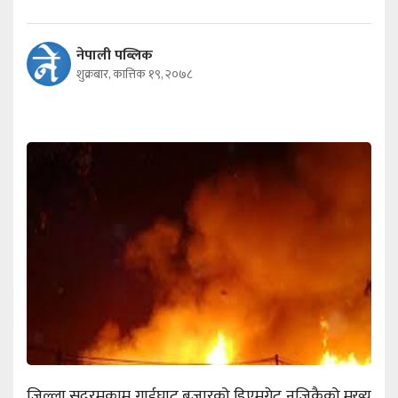
नेपाली पब्लिक
शुक्रबार, कात्तिक १९, २०७८
जिल्ला सदरमुकाम गाईघाट बजारको डिएमगेट नजिकैको मुख्य