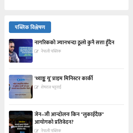
पब्लिक विश्लेषण
नागरिकको ज्यानभन्दा ठूलो कुनै सत्ता हुँदैन
नेपाली पब्लिक
‘थ्याङ्क यू’ प्राइम मिनिस्टर कार्की
शेषराज भट्टराई
जेन–जी आन्दोलनः किन "लुकाईदैछ"
आयोगको प्रतिवेदन?
नेपाली पब्लिक