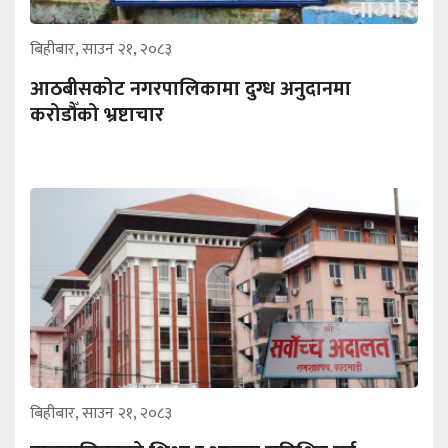
बिहीबार, साउन २१, २०८३
आठबीसकोट नगरपालिकामा दुग्ध अनुदानमा
करोडौँको भ्रष्टाचार
बिहीबार, साउन २१, २०८३