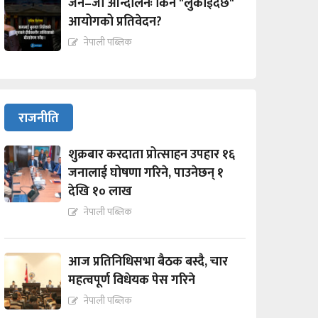
जेन–जी आन्दोलनः किन "लुकाईदैछ"
आयोगको प्रतिवेदन?
नेपाली पब्लिक
राजनीति
शुक्रबार करदाता प्रोत्साहन उपहार १६
जनालाई घोषणा गरिने, पाउनेछन् १
देखि १० लाख
नेपाली पब्लिक
आज प्रतिनिधिसभा बैठक बस्दै, चार
महत्वपूर्ण विधेयक पेस गरिने
नेपाली पब्लिक