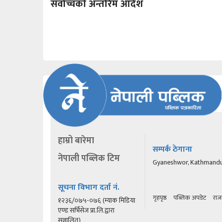
सर्वोच्चको अन्तरिम आदेश
हाम्रो बारेमा
सम्पर्क ठेगाना
नेपाली पब्लिक टिम
Gyaneshwor, Kathmand
सूचना विभाग दर्ता नं.
गृहपृष्ठ
पब्लिक अपडेट
राज
१२३६/०७५-०७६ (म्याक मिडिया
एण्ड सर्भिसेज प्रा.लि.द्वारा
सञ्चालित)