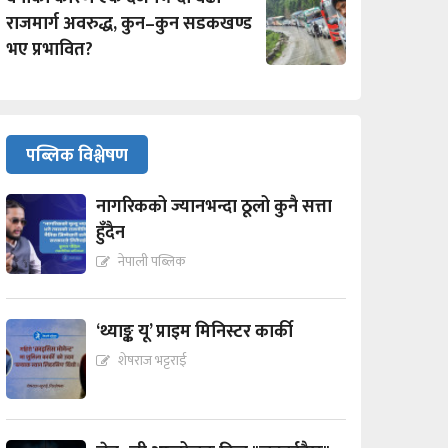
राजमार्ग अवरुद्ध, कुन–कुन सडकखण्ड
भए प्रभावित?
पब्लिक विश्लेषण
नागरिकको ज्यानभन्दा ठूलो कुनै सत्ता
हुँदैन
नेपाली पब्लिक
‘थ्याङ्क यू’ प्राइम मिनिस्टर कार्की
शेषराज भट्टराई