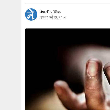
नेपाली पब्लिक
बुधबार, भदौ १६, २०७८