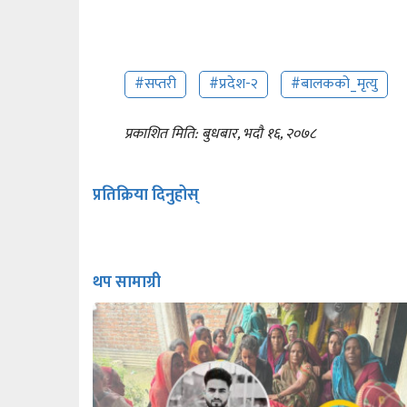
#सप्तरी
#प्रदेश-२
#बालकको_मृत्यु
प्रकाशित मिति: बुधबार, भदौ १६, २०७८
प्रतिक्रिया दिनुहोस्
थप सामाग्री