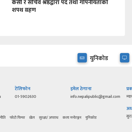
केसी र सचिव श्रेष्ठद्वारा पद तथा गोपनीयताको
शपथ ग्रहण
युनिकोड
टेलिफोन
इमेल ठेगाना
प्
u
01-5902630
info.nepalipublic@gmail.com
म्या
अध्
सु
नीति
फोटो फिचर
खेल
सुरक्षा/ अपराध
कला मनोरञ्जन
युनिकोड