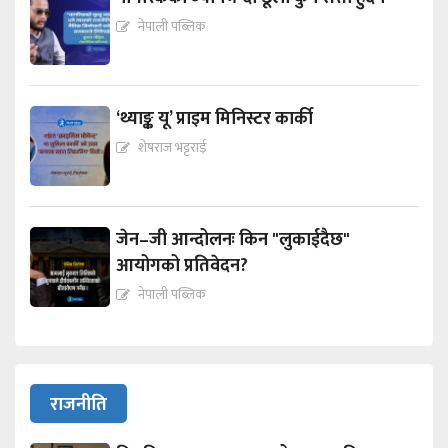
नेपाली पब्लिक
‘थ्याङ्क यू’ प्राइम मिनिस्टर कार्की
शेषराज भट्टराई
जेन–जी आन्दोलनः किन "लुकाईदैछ"
आयोगको प्रतिवेदन?
नेपाली पब्लिक
राजनीति