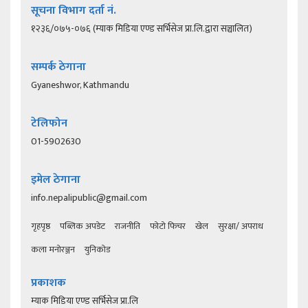
सूचना विभाग दर्ता नं.
१२३६/०७५-०७६ (म्याक मिडिया एण्ड सर्भिसेज प्रा.लि.द्वारा सञ्चालित)
सम्पर्क ठेगाना
Gyaneshwor, Kathmandu
टेलिफोन
01-5902630
इमेल ठेगाना
info.nepalipublic@gmail.com
गृहपृष्ठ
पब्लिक अपडेट
राजनीति
फोटो फिचर
खेल
सुरक्षा/ अपराध
कला मनोरञ्जन
युनिकोड
प्रकाशक
म्याक मिडिया एण्ड सर्भिसेज प्रा.लि