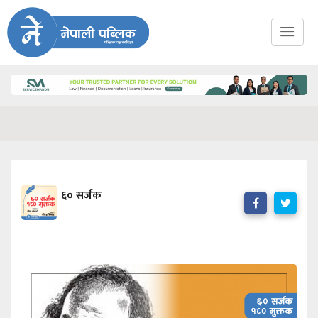
६० सर्जक