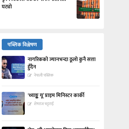
घट्यो
पब्लिक विश्लेषण
नागरिकको ज्यानभन्दा ठूलो कुनै सत्ता
हुँदैन
नेपाली पब्लिक
‘थ्याङ्क यू’ प्राइम मिनिस्टर कार्की
शेषराज भट्टराई