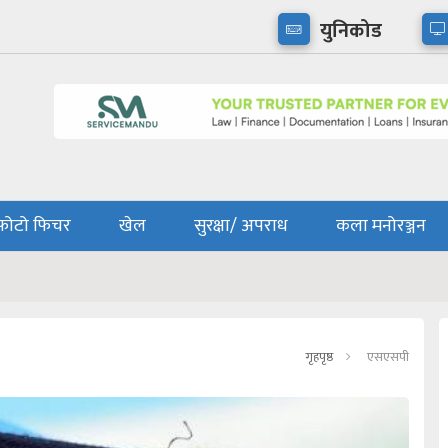
युनिकोड
फोटो फिचर
खेल
सुरक्षा/ अपराध
कला मनोरञ्जन
गृहपृष्ठ
एसएसपी