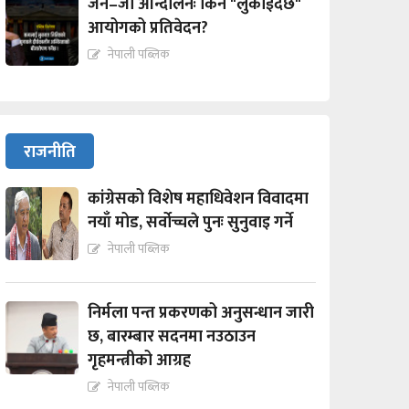
जेन–जी आन्दोलनः किन "लुकाईदैछ"
आयोगको प्रतिवेदन?
नेपाली पब्लिक
राजनीति
कांग्रेसको विशेष महाधिवेशन विवादमा
नयाँ मोड, सर्वोच्चले पुनः सुनुवाइ गर्ने
नेपाली पब्लिक
निर्मला पन्त प्रकरणको अनुसन्धान जारी
छ, बारम्बार सदनमा नउठाउन
गृहमन्त्रीको आग्रह
नेपाली पब्लिक