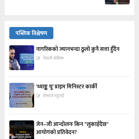
पब्लिक विश्लेषण
नागरिकको ज्यानभन्दा ठूलो कुनै सत्ता हुँदैन
नेपाली पब्लिक
‘थ्याङ्क यू’ प्राइम मिनिस्टर कार्की
शेषराज भट्टराई
जेन–जी आन्दोलनः किन "लुकाईदैछ"
आयोगको प्रतिवेदन?