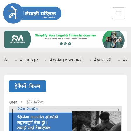
ेन
#अण्डा प्रहार
#कार्यबाहक प्रधानमन्त्री
#प्रधानमन्त्री
#राप्रपा
हेर्नैपर्ने–फिल्म
गृहपृष्ठ
हेर्नैपर्ने–फिल्म