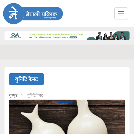
युनिटि फेस्ट
गृहपृष्ठ
युनिटि फेस्ट