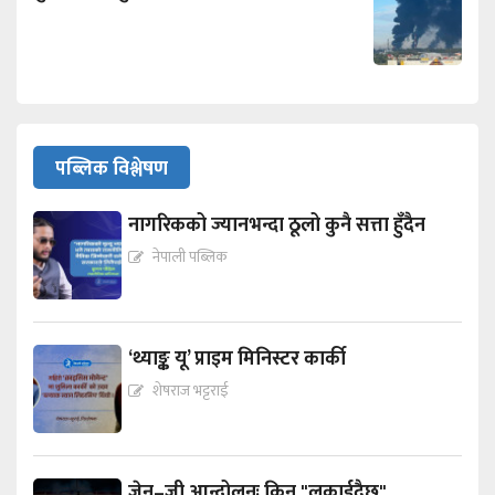
पब्लिक विश्लेषण
नागरिकको ज्यानभन्दा ठूलो कुनै सत्ता हुँदैन
नेपाली पब्लिक
‘थ्याङ्क यू’ प्राइम मिनिस्टर कार्की
शेषराज भट्टराई
जेन–जी आन्दोलनः किन "लुकाईदैछ"