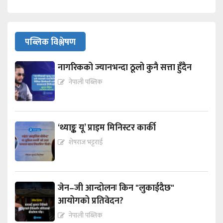
पब्लिक विश्लेषण
नागरिकको ज्यानभन्दा ठूलो कुनै सत्ता हुँदैन
नेपाली पब्लिक
‘थ्याङ्क यू’ प्राइम मिनिस्टर कार्की
शेषराज भट्टराई
जेन–जी आन्दोलनः किन "लुकाईदैछ"
आयोगको प्रतिवेदन?
नेपाली पब्लिक