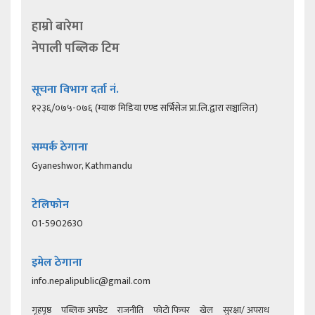
हाम्रो बारेमा
नेपाली पब्लिक टिम
सूचना विभाग दर्ता नं.
१२३६/०७५-०७६ (म्याक मिडिया एण्ड सर्भिसेज प्रा.लि.द्वारा सञ्चालित)
सम्पर्क ठेगाना
Gyaneshwor, Kathmandu
टेलिफोन
01-5902630
इमेल ठेगाना
info.nepalipublic@gmail.com
गृहपृष्ठ
पब्लिक अपडेट
राजनीति
फोटो फिचर
खेल
सुरक्षा/ अपराध