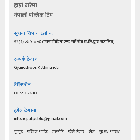
हाम्रो बारेमा
नेपाली पब्लिक टिम
सूचना विभाग दर्ता नं.
१२३६/०७५-०७६ (म्याक मिडिया एण्ड सर्भिसेज प्रा.लि.द्वारा सञ्चालित)
सम्पर्क ठेगाना
Gyaneshwor, Kathmandu
टेलिफोन
01-5902630
इमेल ठेगाना
info.nepalipublic@gmail.com
गृहपृष्ठ
पब्लिक अपडेट
राजनीति
फोटो फिचर
खेल
सुरक्षा/ अपराध