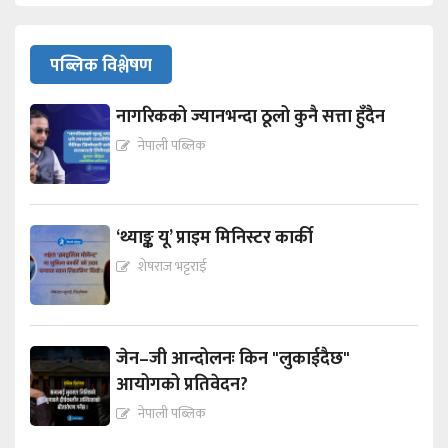
पब्लिक विश्लेषण
नागरिकको ज्यानभन्दा ठूलो कुनै सत्ता हुँदैन
नेपाली पब्लिक
‘थ्याङ्क यू’ प्राइम मिनिस्टर कार्की
शेषराज भट्टराई
जेन–जी आन्दोलनः किन "लुकाईदैछ"
आयोगको प्रतिवेदन?
नेपाली पब्लिक