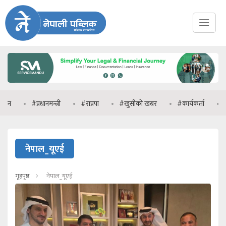
#प्रधानमन्त्री
#राप्रपा
#खुसीको खबर
#कार्यकर्ता
#मन
नेपाल_यूएई
गृहपृष्ठ
नेपाल_यूएई