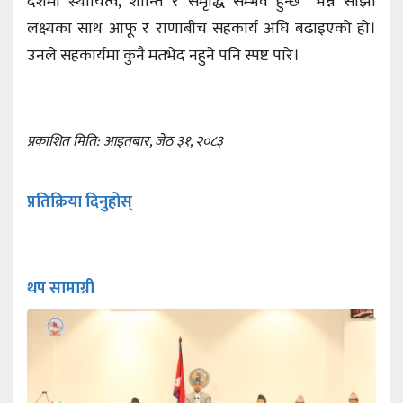
देशमा स्थायित्व, शान्ति र समृद्धि सम्भव हुन्छ” भन्ने साझा
लक्ष्यका साथ आफू र राणाबीच सहकार्य अघि बढाइएको हो।
उनले सहकार्यमा कुनै मतभेद नहुने पनि स्पष्ट पारे।
प्रकाशित मिति: आइतबार, जेठ ३१, २०८३
प्रतिक्रिया दिनुहोस्
थप सामाग्री