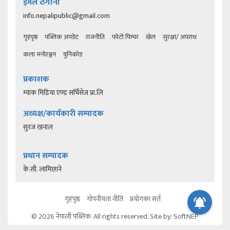
इमेल ठेगाना
info.nepalipublic@gmail.com
गृहपृष्ठ
पब्लिक अपडेट
राजनीति
फोटो फिचर
खेल
सुरक्षा/ अपराध
कला मनोरञ्जन
युनिकोड
प्रकाशक
म्याक मिडिया एण्ड सर्भिसेज प्रा.लि
अध्यक्ष/कार्यकारी सम्पादक
सुरज खनाल
प्रधान सम्पादक
के.सी. लामिछाने
गृहपृष्ठ
गोपनीयता नीति
प्रयोगका सर्त
© 2026 नेपाली पब्लिक. All rights reserved. Site by:
SoftNEP