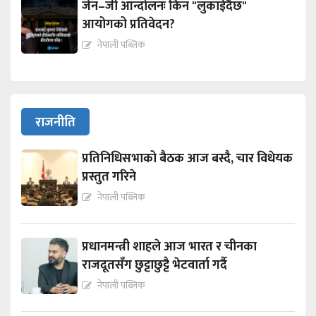
जेन–जी आन्दोलनः किन "लुकाईदैछ"
आयोगको प्रतिवेदन?
नेपाली पब्लिक
राजनीति
प्रतिनिधिसभाको बैठक आज बस्दै, चार विधेयक
प्रस्तुत गरिने
नेपाली पब्लिक
प्रधानमन्त्री शाहले आज भारत र चीनका
राजदूतसँग छुट्टाछुट्टै भेटवार्ता गर्दै
नेपाली पब्लिक