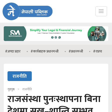
ा प्रहार
#कार्यबाहक प्रधानमन्त्री
#प्रधानमन्त्री
#राप्रपा
#मनिष 
राजनीति
गृहपृष्ठ
राजनीति
राजसंस्था पुनःस्थापना बिना
देशमा सुख–शान्ति सम्भव