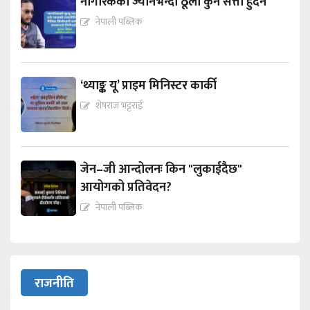
नागरिकको ज्यानभन्दा ठूलो कुनै सत्ता हुँदैन
नेपाली पब्लिक
‘थ्याङ्क यू’ प्राइम मिनिस्टर कार्की
शेषराज भट्टराई
जेन–जी आन्दोलनः किन "लुकाईदैछ"
आयोगको प्रतिवेदन?
नेपाली पब्लिक
राजनीति