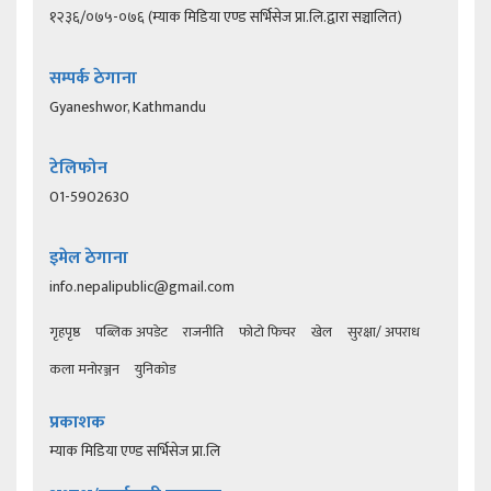
१२३६/०७५-०७६ (म्याक मिडिया एण्ड सर्भिसेज प्रा.लि.द्वारा सञ्चालित)
सम्पर्क ठेगाना
Gyaneshwor, Kathmandu
टेलिफोन
01-5902630
इमेल ठेगाना
info.nepalipublic@gmail.com
गृहपृष्ठ
पब्लिक अपडेट
राजनीति
फोटो फिचर
खेल
सुरक्षा/ अपराध
कला मनोरञ्जन
युनिकोड
प्रकाशक
म्याक मिडिया एण्ड सर्भिसेज प्रा.लि