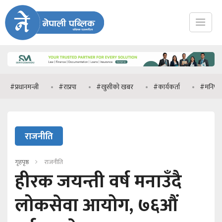
मन्त्री
#राप्रपा
#खुसीको खबर
#कार्यकर्ता
#मनिष झा
राजनीति
गृहपृष्ठ
राजनीति
हीरक जयन्ती वर्ष मनाउँदै
लोकसेवा आयोग, ७६औं