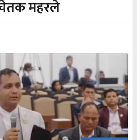
सचेतक महरले