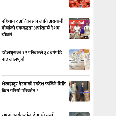
पहिचान र अधिकारका लागि अग्रगामी
मोर्चाको एकबद्धता अपरिहार्यः रेशम
चौधरी
डडेलधुराका १२ परिवारले ३८ वर्षपछि
पाए लालपुर्जा
शेरबहादुर देउवाको स्वदेश फर्किने मिति
किन गरियो परिवर्तन ?
राप्रपा कार्यकर्तालाई आयो यस्तो