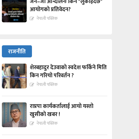
जेन–जी आन्दोलनः किन "लुकाईदैछ"
आयोगको प्रतिवेदन?
नेपाली पब्लिक
राजनीति
शेरबहादुर देउवाको स्वदेश फर्किने मिति
किन गरियो परिवर्तन ?
नेपाली पब्लिक
राप्रपा कार्यकर्तालाई आयो यस्तो
खुसीको खबर !
नेपाली पब्लिक