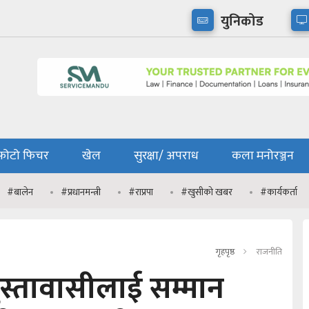
युनिकोड
फोटो फिचर
खेल
सुरक्षा/ अपराध
कला मनोरञ्जन
#बालेन
#प्रधानमन्त्री
#राप्रपा
#खुसीको खबर
#कार्यकर्ता
गृहपृष्ठ
राजनीति
ुस्तावासीलाई सम्मान