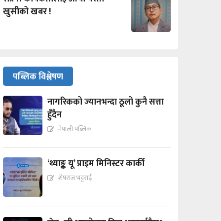
खुसीको खबर !
पब्लिक विश्लेषण
नागरिकको ज्यानभन्दा ठूलो कुनै सत्ता
हुँदैन
नेपाली पब्लिक
‘थ्याङ्क यू’ प्राइम मिनिस्टर कार्की
शेषराज भट्टराई