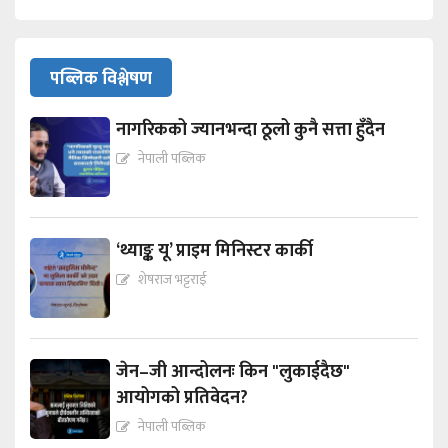
पब्लिक विश्लेषण
नागरिकको ज्यानभन्दा ठूलो कुनै सत्ता हुँदैन
नेपाली पब्लिक
‘थ्याङ्क यू’ प्राइम मिनिस्टर कार्की
शेषराज भट्टराई
जेन–जी आन्दोलनः किन "लुकाईदैछ"
आयोगको प्रतिवेदन?
नेपाली पब्लिक