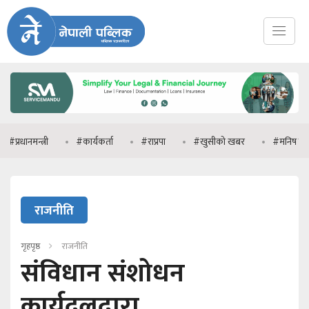
मन्त्री
#कार्यकर्ता
#राप्रपा
#खुसीको खबर
#मनिष झा
#
राजनीति
गृहपृष्ठ
राजनीति
संविधान संशोधन
कार्यदलद्वारा