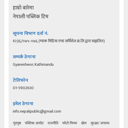
हाम्रो बारेमा
नेपाली पब्लिक टिम
सूचना विभाग दर्ता नं.
१२३६/०७५-०७६ (म्याक मिडिया एण्ड सर्भिसेज प्रा.लि.द्वारा सञ्चालित)
सम्पर्क ठेगाना
Gyaneshwor, Kathmandu
टेलिफोन
01-5902630
इमेल ठेगाना
info.nepalipublic@gmail.com
गृहपृष्ठ
पब्लिक अपडेट
राजनीति
फोटो फिचर
खेल
सुरक्षा/ अपराध