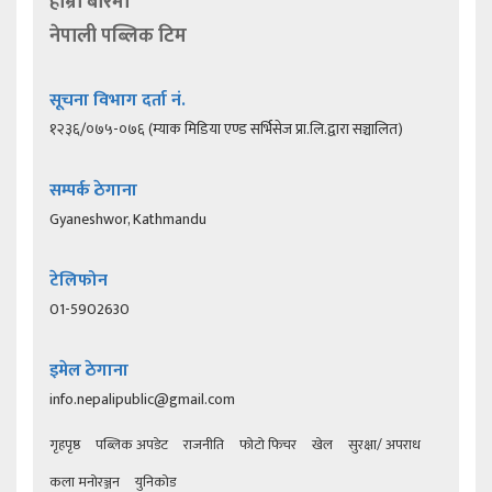
हाम्रो बारेमा
नेपाली पब्लिक टिम
सूचना विभाग दर्ता नं.
१२३६/०७५-०७६ (म्याक मिडिया एण्ड सर्भिसेज प्रा.लि.द्वारा सञ्चालित)
सम्पर्क ठेगाना
Gyaneshwor, Kathmandu
टेलिफोन
01-5902630
इमेल ठेगाना
info.nepalipublic@gmail.com
गृहपृष्ठ
पब्लिक अपडेट
राजनीति
फोटो फिचर
खेल
सुरक्षा/ अपराध
कला मनोरञ्जन
युनिकोड