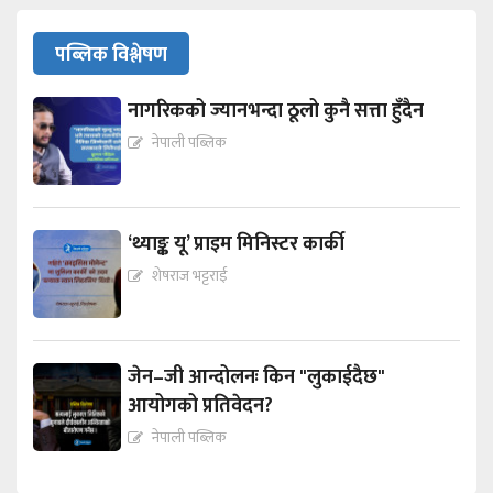
पब्लिक विश्लेषण
नागरिकको ज्यानभन्दा ठूलो कुनै सत्ता हुँदैन
नेपाली पब्लिक
‘थ्याङ्क यू’ प्राइम मिनिस्टर कार्की
शेषराज भट्टराई
जेन–जी आन्दोलनः किन "लुकाईदैछ"
आयोगको प्रतिवेदन?
नेपाली पब्लिक