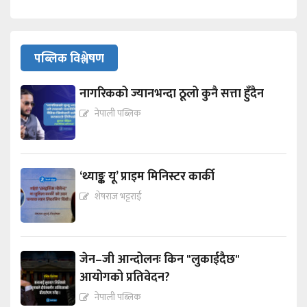
पब्लिक विश्लेषण
नागरिकको ज्यानभन्दा ठूलो कुनै सत्ता हुँदैन
नेपाली पब्लिक
‘थ्याङ्क यू’ प्राइम मिनिस्टर कार्की
शेषराज भट्टराई
जेन–जी आन्दोलनः किन "लुकाईदैछ"
आयोगको प्रतिवेदन?
नेपाली पब्लिक