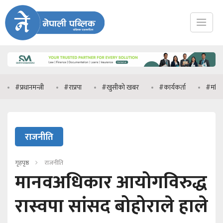
रधानमन्त्री
#राप्रपा
#खुसीको खबर
#कार्यकर्ता
#मनिष झा
राजनीति
गृहपृष्ठ
राजनीति
मानवअधिकार आयोगविरुद्ध
रास्वपा सांसद बोहोराले हाले