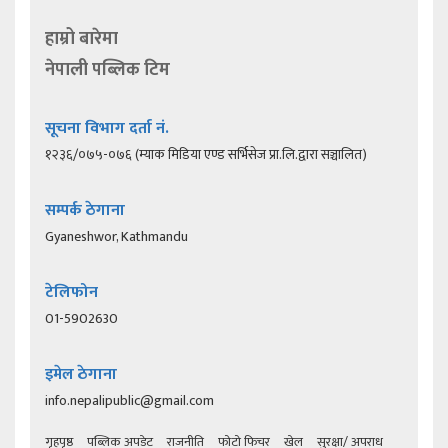
हाम्रो बारेमा
नेपाली पब्लिक टिम
सूचना विभाग दर्ता नं.
१२३६/०७५-०७६ (म्याक मिडिया एण्ड सर्भिसेज प्रा.लि.द्वारा सञ्चालित)
सम्पर्क ठेगाना
Gyaneshwor, Kathmandu
टेलिफोन
01-5902630
इमेल ठेगाना
info.nepalipublic@gmail.com
गृहपृष्ठ
पब्लिक अपडेट
राजनीति
फोटो फिचर
खेल
सुरक्षा/ अपराध