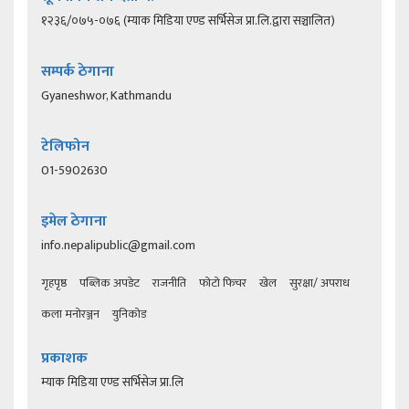
१२३६/०७५-०७६ (म्याक मिडिया एण्ड सर्भिसेज प्रा.लि.द्वारा सञ्चालित)
सम्पर्क ठेगाना
Gyaneshwor, Kathmandu
टेलिफोन
01-5902630
इमेल ठेगाना
info.nepalipublic@gmail.com
गृहपृष्ठ
पब्लिक अपडेट
राजनीति
फोटो फिचर
खेल
सुरक्षा/ अपराध
कला मनोरञ्जन
युनिकोड
प्रकाशक
म्याक मिडिया एण्ड सर्भिसेज प्रा.लि