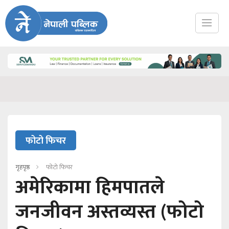
फोटो फिचर
गृहपृष्ठ
फोटो फिचर
अमेरिकामा हिमपातले
जनजीवन अस्तव्यस्त (फोटो