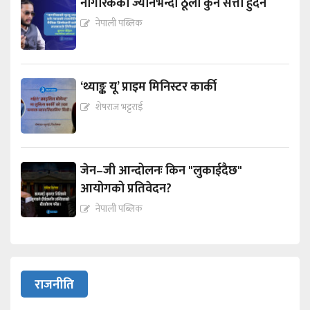
नागरिकको ज्यानभन्दा ठूलो कुनै सत्ता हुँदैन
नेपाली पब्लिक
‘थ्याङ्क यू’ प्राइम मिनिस्टर कार्की
शेषराज भट्टराई
जेन–जी आन्दोलनः किन "लुकाईदैछ"
आयोगको प्रतिवेदन?
नेपाली पब्लिक
राजनीति