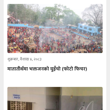
शुक्रबार, वैशाख ४, २०८३
मातातीर्थमा भक्तजनको घुइँचो (फोटो फिचर)