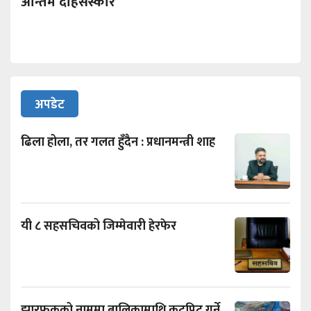
अन्तिम दाहसंस्कार
अपडेट
ढिला होला, तर गलत हुँदैन : प्रधानमन्त्री शाह
यी ८ सहसचिवको जिम्मेवारी हेरफेर
झारफुकको नाममा बालिकामाथि कुटपिट गर्ने