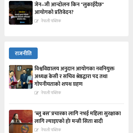
जेन–जी आन्दोलनः किन "लुकाईदैछ"
आयोगको प्रतिवेदन?
नेपाली पब्लिक
राजनीति
विश्वविद्यालय अनुदान आयोगका नवनियुक्त
अध्यक्ष केसी र सचिव श्रेष्ठद्वारा पद तथा
गोपनीयताको शपथ ग्रहण
नेपाली पब्लिक
‘ब्लु बस’ प्रचारका लागि नभई महिला सुरक्षाका
लागि ल्याइएको होः मन्त्री सिता बादी
नेपाली पब्लिक