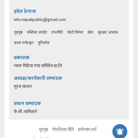
इमेल ठेगाना
info.nepalipublic@gmail.com
गृहपृष्ठ
पब्लिक अपडेट
राजनीति
फोटो फिचर
खेल
सुरक्षा/ अपराध
कला मनोरञ्जन
युनिकोड
प्रकाशक
म्याक मिडिया एण्ड सर्भिसेज प्रा.लि
अध्यक्ष/कार्यकारी सम्पादक
सुरज खनाल
प्रधान सम्पादक
के.सी. लामिछाने
गृहपृष्ठ
गोपनीयता नीति
प्रयोगका सर्त