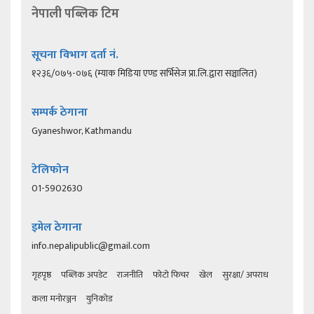
नेपाली पब्लिक टिम
सूचना विभाग दर्ता नं.
१२३६/०७५-०७६ (म्याक मिडिया एण्ड सर्भिसेज प्रा.लि.द्वारा सञ्चालित)
सम्पर्क ठेगाना
Gyaneshwor, Kathmandu
टेलिफोन
01-5902630
इमेल ठेगाना
info.nepalipublic@gmail.com
गृहपृष्ठ
पब्लिक अपडेट
राजनीति
फोटो फिचर
खेल
सुरक्षा/ अपराध
कला मनोरञ्जन
युनिकोड