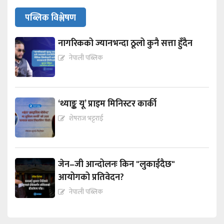
पब्लिक विश्लेषण
नागरिकको ज्यानभन्दा ठूलो कुनै सत्ता हुँदैन
नेपाली पब्लिक
‘थ्याङ्क यू’ प्राइम मिनिस्टर कार्की
शेषराज भट्टराई
जेन–जी आन्दोलनः किन "लुकाईदैछ"
आयोगको प्रतिवेदन?
नेपाली पब्लिक