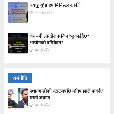
‘थ्याङ्क यू’ प्राइम मिनिस्टर कार्की
शेषराज भट्टराई
जेन–जी आन्दोलनः किन "लुकाईदैछ"
आयोगको प्रतिवेदन?
नेपाली पब्लिक
राजनीति
प्रधानमन्त्रीको स्टाटसपछि मनिष झाले फर्काए
यस्तो जवाफ
नेपाली पब्लिक