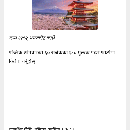
जन्म १९९२, भमरकोट काभ्रे
पब्लिक शनिबारको ६० सर्जकका १८० मुक्तक पढ्न फोटोमा
क्लिक गर्नुहोस्
प्रकाशित मिति: शनिबार, कात्तिक १, २०७७