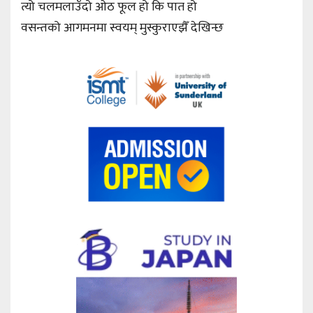
त्यो चलमलाउँदो ओठ फूल हो कि पात हो
वसन्तको आगमनमा स्वयम् मुस्कुराएझैँ देखिन्छ