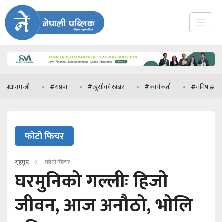
्री
#राप्रपा
#खुसीको खबर
#कार्यकर्ता
#मनिष झा
#प्रध
फोटो फिचर
गृहपृष्ठ
फोटो फिचर
घरमुनिको गल्लीः हिजो
जीवन, आज अनौठो, भोलि