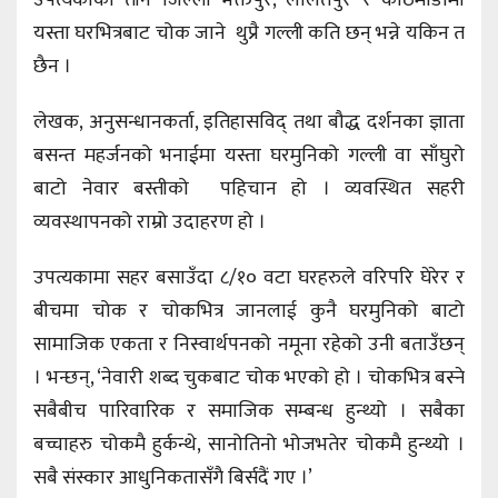
उपत्यकाका तीन जिल्ला भक्तपुर, ललितपुर र काठमाडौंमा
यस्ता घरभित्रबाट चोक जाने थुप्रै गल्ली कति छन् भन्ने यकिन त
छैन ।
लेखक, अनुसन्धानकर्ता, इतिहासविद् तथा बौद्ध दर्शनका ज्ञाता
बसन्त महर्जनको भनाईमा यस्ता घरमुनिको गल्ली वा साँघुरो
बाटो नेवार बस्तीको पहिचान हो । व्यवस्थित सहरी
व्यवस्थापनको राम्रो उदाहरण हो ।
उपत्यकामा सहर बसाउँदा ८/१० वटा घरहरुले वरिपरि घेरेर र
बीचमा चोक र चोकभित्र जानलाई कुनै घरमुनिको बाटो
सामाजिक एकता र निस्वार्थपनको नमूना रहेको उनी बताउँछन्
। भन्छन्, ‘नेवारी शब्द चुकबाट चोक भएको हो । चोकभित्र बस्ने
सबैबीच पारिवारिक र समाजिक सम्बन्ध हुन्थ्यो । सबैका
बच्चाहरु चोकमै हुर्कन्थे, सानोतिनो भोजभतेर चोकमै हुन्थ्यो ।
सबै संस्कार आधुनिकतासँगै बिर्सदैं गए ।’