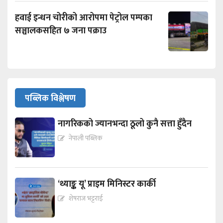
हवाई इन्धन चोरीको आरोपमा पेट्रोल पम्पका
सञ्चालकसहित ७ जना पक्राउ
पब्लिक विश्लेषण
नागरिकको ज्यानभन्दा ठूलो कुनै सत्ता हुँदैन
नेपाली पब्लिक
‘थ्याङ्क यू’ प्राइम मिनिस्टर कार्की
शेषराज भट्टराई