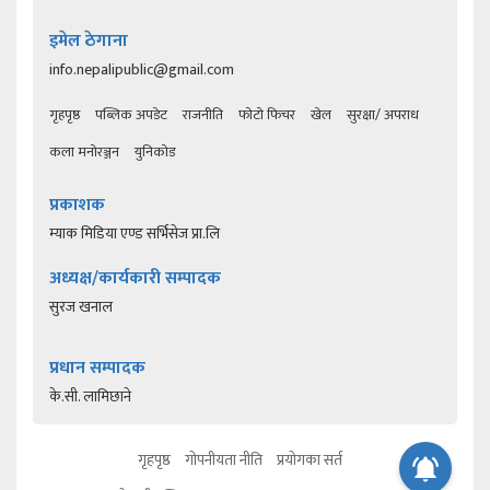
इमेल ठेगाना
info.nepalipublic@gmail.com
गृहपृष्ठ
पब्लिक अपडेट
राजनीति
फोटो फिचर
खेल
सुरक्षा/ अपराध
कला मनोरञ्जन
युनिकोड
प्रकाशक
म्याक मिडिया एण्ड सर्भिसेज प्रा.लि
अध्यक्ष/कार्यकारी सम्पादक
सुरज खनाल
प्रधान सम्पादक
के.सी. लामिछाने
गृहपृष्ठ
गोपनीयता नीति
प्रयोगका सर्त