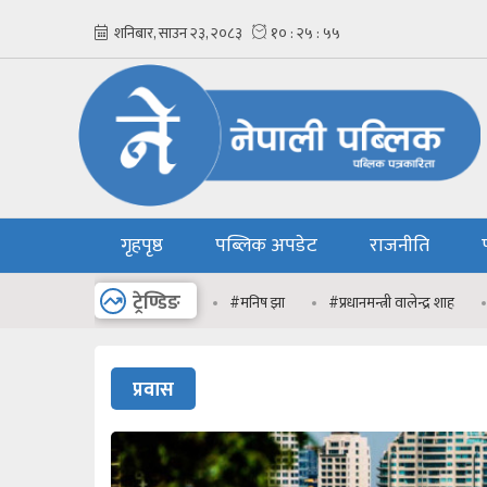
गृहपृष्ठ
पब्लिक अपडेट
राजनीति
अन्य
ट्रेण्डिङ
#मनिष झा
#प्रधानमन्त्री वालेन्द्र शाह
प्रवास