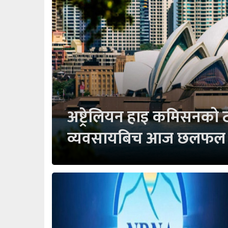
अष्ट्रेलियन हाइ कमिसनको ट
व्यवसायबिच आज छलफल हु