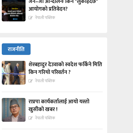
जेन–जी आन्दोलनः किन "लुकाईदैछ"
आयोगको प्रतिवेदन?
नेपाली पब्लिक
राजनीति
शेरबहादुर देउवाको स्वदेश फर्किने मिति
किन गरियो परिवर्तन ?
नेपाली पब्लिक
राप्रपा कार्यकर्तालाई आयो यस्तो
खुसीको खबर !
नेपाली पब्लिक