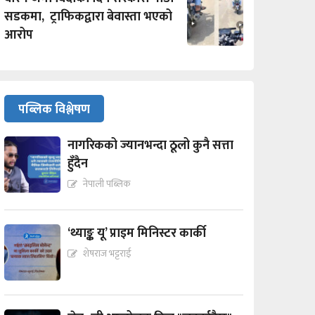
सडकमा, ट्राफिकद्वारा बेवास्ता भएको
आरोप
पब्लिक विश्लेषण
नागरिकको ज्यानभन्दा ठूलो कुनै सत्ता
हुँदैन
नेपाली पब्लिक
‘थ्याङ्क यू’ प्राइम मिनिस्टर कार्की
शेषराज भट्टराई