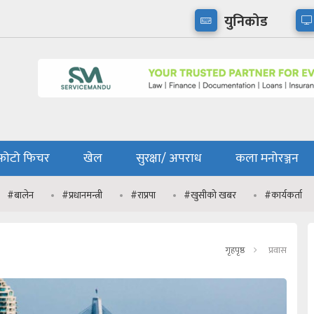
युनिकोड
फोटो फिचर
खेल
सुरक्षा/ अपराध
कला मनोरञ्जन
#बालेन
#प्रधानमन्त्री
#राप्रपा
#खुसीको खबर
#कार्यकर्ता
गृहपृष्ठ
प्रवास