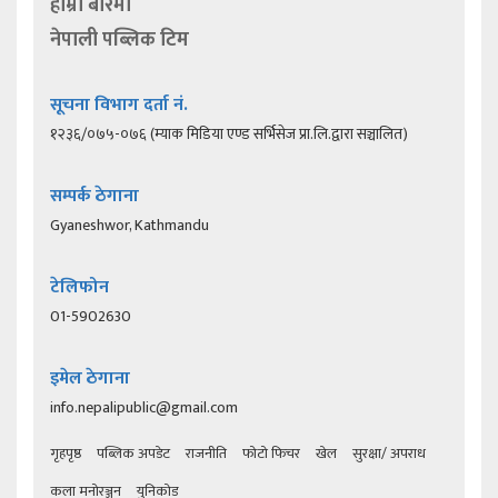
हाम्रो बारेमा
नेपाली पब्लिक टिम
सूचना विभाग दर्ता नं.
१२३६/०७५-०७६ (म्याक मिडिया एण्ड सर्भिसेज प्रा.लि.द्वारा सञ्चालित)
सम्पर्क ठेगाना
Gyaneshwor, Kathmandu
टेलिफोन
01-5902630
इमेल ठेगाना
info.nepalipublic@gmail.com
गृहपृष्ठ
पब्लिक अपडेट
राजनीति
फोटो फिचर
खेल
सुरक्षा/ अपराध
कला मनोरञ्जन
युनिकोड