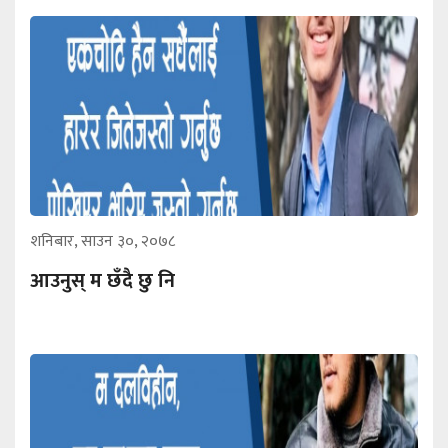
शनिबार, साउन ३०, २०७८
आउनुस् म छँदै छु नि