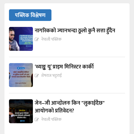
पब्लिक विश्लेषण
नागरिकको ज्यानभन्दा ठूलो कुनै सत्ता हुँदैन
नेपाली पब्लिक
‘थ्याङ्क यू’ प्राइम मिनिस्टर कार्की
शेषराज भट्टराई
जेन–जी आन्दोलनः किन "लुकाईदैछ"
आयोगको प्रतिवेदन?
नेपाली पब्लिक